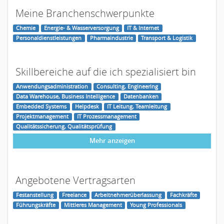
Meine Branchenschwerpunkte
Chemie
Energie- & Wasserversorgung
IT & Internet
Personaldienstleistungen
Pharmaindustrie
Transport & Logistik
Skillbereiche auf die ich spezialisiert bin
Anwendungsadministration
Consulting, Engineering
Data Warehouse, Business Intelligence
Datenbanken
Embedded Systems
Helpdesk
IT Leitung, Teamleitung
Projektmanagement
IT Prozessmanagement
Qualitätssicherung, Qualitätsprüfung
Mehr anzeigen
Angebotene Vertragsarten
Festanstellung
Freelance
Arbeitnehmerüberlassung
Fachkräfte
Führungskräfte
Mittleres Management
Young Professionals