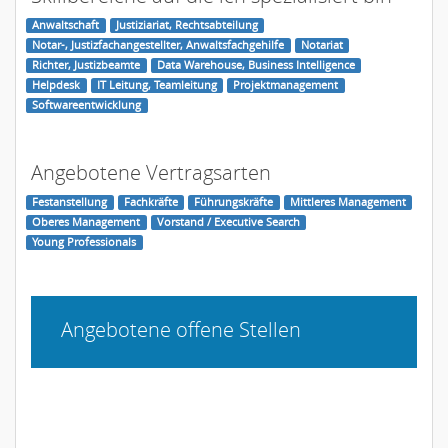
Anwaltschaft
Justiziariat, Rechtsabteilung
Notar-, Justizfachangestellter, Anwaltsfachgehilfe
Notariat
Richter, Justizbeamte
Data Warehouse, Business Intelligence
Helpdesk
IT Leitung, Teamleitung
Projektmanagement
Softwareentwicklung
Angebotene Vertragsarten
Festanstellung
Fachkräfte
Führungskräfte
Mittleres Management
Oberes Management
Vorstand / Executive Search
Young Professionals
Angebotene offene Stellen