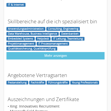
IT & Internet
Skillbereiche auf die ich spezialisiert bin
Anwendungsadministration
Consulting, Engineering
Data Warehouse, Business Intelligence
Datenbanken
Embedded Systems
Helpdesk
IT Leitung, Teamleitung
Projektmanagement
IT Prozessmanagement
Qualitätssicherung, Qualitätsprüfung
Mehr anzeigen
Angebotene Vertragsarten
Festanstellung
Fachkräfte
Führungskräfte
Young Professionals
Auszeichnungen und Zertifikate
• Xing: Innovatives Recruitment