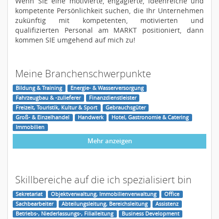
Wenn SIE eine motivierte, engagierte, ideenreiche und
kompetente Persönlichkeit suchen, die Ihr Unternehmen
zukünftig mit kompetenten, motivierten und
qualifizierten Personal am MARKT positioniert, dann
kommen SIE umgehend auf mich zu!
Meine Branchenschwerpunkte
Bildung & Training
Energie- & Wasserversorgung
Fahrzeugbau & -zulieferer
Finanzdienstleister
Freizeit, Touristik, Kultur & Sport
Gebrauchsgüter
Groß- & Einzelhandel
Handwerk
Hotel, Gastronomie & Catering
Immobilien
Mehr anzeigen
Skillbereiche auf die ich spezialisiert bin
Sekretariat
Objektverwaltung, Immobilienverwaltung
Office
Sachbearbeiter
Abteilungsleitung, Bereichsleitung
Assistenz
Betriebs-, Niederlassungs-, Filialleitung
Business Development