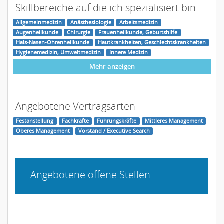
Skillbereiche auf die ich spezialisiert bin
Allgemeinmedizin
Anästhesiologie
Arbeitsmedizin
Augenheilkunde
Chirurgie
Frauenheilkunde, Geburtshilfe
Hals-Nasen-Ohrenheilkunde
Hautkrankheiten, Geschlechtskrankheiten
Hygienemedizin, Umweltmedizin
Innere Medizin
Mehr anzeigen
Angebotene Vertragsarten
Festanstellung
Fachkräfte
Führungskräfte
Mittleres Management
Oberes Management
Vorstand / Executive Search
Angebotene offene Stellen