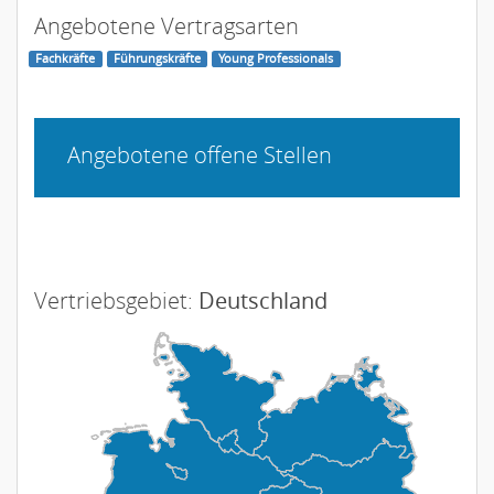
Angebotene Vertragsarten
Fachkräfte
Führungskräfte
Young Professionals
Angebotene offene Stellen
Vertriebsgebiet:
Deutschland