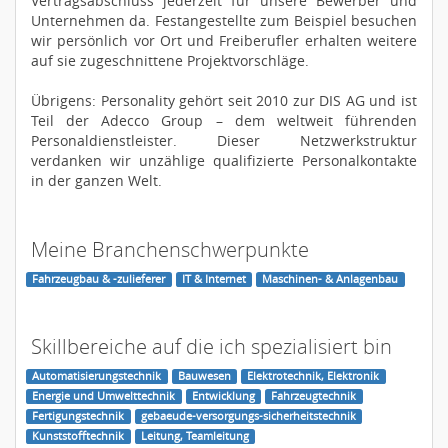
Vertragsabschluss jederzeit für unsere Bewerber und
Unternehmen da. Festangestellte zum Beispiel besuchen
wir persönlich vor Ort und Freiberufler erhalten weitere
auf sie zugeschnittene Projektvorschläge.
Übrigens: Personality gehört seit 2010 zur DIS AG und ist
Teil der Adecco Group – dem weltweit führenden
Personaldienstleister. Dieser Netzwerkstruktur
verdanken wir unzählige qualifizierte Personalkontakte
in der ganzen Welt.
Meine Branchenschwerpunkte
Fahrzeugbau & -zulieferer
IT & Internet
Maschinen- & Anlagenbau
Skillbereiche auf die ich spezialisiert bin
Automatisierungstechnik
Bauwesen
Elektrotechnik, Elektronik
Energie und Umwelttechnik
Entwicklung
Fahrzeugtechnik
Fertigungstechnik
gebaeude-versorgungs-sicherheitstechnik
Kunststofftechnik
Leitung, Teamleitung