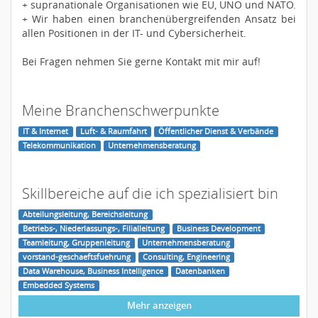
+ supranationale Organisationen wie EU, UNO und NATO.
+ Wir haben einen branchenübergreifenden Ansatz bei
allen Positionen in der IT- und Cybersicherheit.
Bei Fragen nehmen Sie gerne Kontakt mit mir auf!
Meine Branchenschwerpunkte
IT & Internet
Luft- & Raumfahrt
Öffentlicher Dienst & Verbände
Telekommunikation
Unternehmensberatung
Skillbereiche auf die ich spezialisiert bin
Abteilungsleitung, Bereichsleitung
Betriebs-, Niederlassungs-, Filialleitung
Business Development
Teamleitung, Gruppenleitung
Unternehmensberatung
vorstand-geschaeftsfuehrung
Consulting, Engineering
Data Warehouse, Business Intelligence
Datenbanken
Embedded Systems
Mehr anzeigen