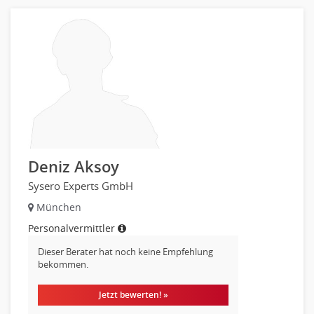
Einkauf, Materialwirtschaft & Logistik Leitung, Teamleitung
Materialwirtschaft
Produktionslogistik
Einkauf, Materialwirtschaft & Logistik Prozessmanagement
Supply-Chain-Management
Anlagenbuchhaltung
Controlling
Debitorenbuchhaltung
Finanzbuchhaltung, Bilanzbuchhaltung
Deniz Aksoy
Gehaltsbuchhaltung, Lohnbuchhaltung
Sysero Experts GmbH
Konzernbuchhaltung
München
Kreditorenbuchhaltung
Personalvermittler
Finanzen Leitung, Teamleitung
Dieser Berater hat noch keine Empfehlung
Finanzen Prozessmanagement
bekommen.
Rechnungswesen
Revision
Jetzt bewerten! »
Steuern