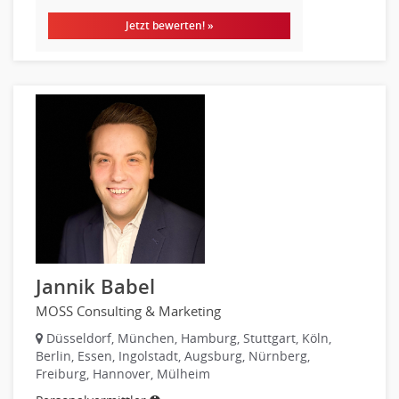
Brandschutz
Jetzt bewerten! »
Prozessmanagement
Qualitätsmanagement
Technische Dokumentation
Technischer Systemplaner, Bauzeichner
Veranstaltungstechnik
Verfahrenstechnik
Vertriebsingenieur
Wirtschaftsingenieur
Technisches Gebäudemanagement (TGM)
Anwendungsadministration
Jannik Babel
Consulting, Engineering
Data Warehouse, Business Intelligence
MOSS Consulting & Marketing
Datenbanken
Düsseldorf, München, Hamburg, Stuttgart, Köln,
Embedded Systems
Berlin, Essen, Ingolstadt, Augsburg, Nürnberg,
Freiburg, Hannover, Mülheim
Helpdesk