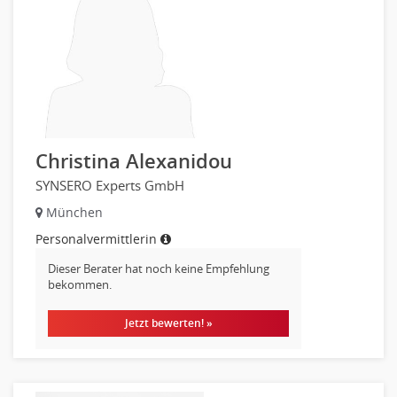
Firmenkundengeschäft
Investment-Banking
Kreditanalyse
Banken, Finanzdienstleister und Versicherungen Leitung,
Teamleitung
Mergers & Acquisitions
Christina Alexanidou
Privatkundengeschäft
Mathematik, Produkt, Statistik
SYNSERO Experts GmbH
Versicherung: Sachbearbeitung
München
Ausbilder
Personalvermittlerin
Berufsschule
Dieser Berater hat noch keine Empfehlung
Erwachsenenbildung
bekommen.
Erzieher
Jetzt bewerten! »
Kindergarten, KiTa, Vorschule
Bildung & Soziales Leitung, Teamleitung
Sozialarbeit