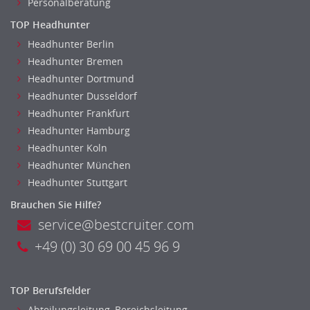
Personalberatung
Gesundheits- und Krankenpflege
TOP Headhunter
Hebamme, Entbindungshelfer
Headhunter Berlin
Heilerziehungspfleger
Headhunter Bremen
Logopädie
Headhunter Dortmund
Pflegehelfer
Headhunter Dusseldorf
Physiotherapie
Headhunter Frankfurt
Sanitätsdienst, ambulanter Dienst
Headhunter Hamburg
Headhunter Koln
Strahlentherapie
Headhunter München
Außendienst
Headhunter Stuttgart
Immobilienmakler
Brauchen Sie Hilfe?
Innendienst, Sachbearbeitung
service@bestcruiter.com
Kundenservice
Vertrieb & Verkauf Leitung, Teamleitung
+49 (0) 30 69 00 45 96 9
Pharmaberater
Pre-Sales
TOP Berufsfelder
Telesales
Abteilungsleitung, Bereichsleitung