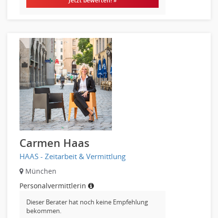
Jetzt bewerten! »
Sicherheitsdienste, Schutzdienste
Automatisierungstechnik
Bauwesen
Elektrotechnik, Elektronik
Energie und Umwelttechnik
Entwicklung
Fahrzeugtechnik
Fertigungstechnik
gebaeude-versorgungs-sicherheitstechnik
Kunststofftechnik
Leitung, Teamleitung
Carmen Haas
Luft- und Raumfahrttechnik
HAAS - Zeitarbeit & Vermittlung
Maschinenbau
München
Materialwissenschaft
Personalvermittlerin
Mechatronik
Medizintechnik
Dieser Berater hat noch keine Empfehlung
bekommen.
Optiker, Akustiker