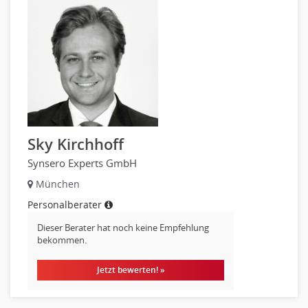
Universität, Fachhochschule
Unterricht: Grundschule
Unterricht: Sekundarstufe
Architektur
Fotografie, Video
Grafik- und Kommunikationsdesign
Medien-, Screen-, Webdesign
Modedesign, Schmuckdesign
Sky Kirchhoff
Produktdesign, Industriedesign
Synsero Experts GmbH
Theater, Schauspiel, Musik, Tanz
München
Beschaffungslogistik
Personalberater
Disposition
Einkauf
Dieser Berater hat noch keine Empfehlung
bekommen.
Logistik
Entsorgungslogistik
Jetzt bewerten! »
Fuhrparkmanagement
Lagerlogistik