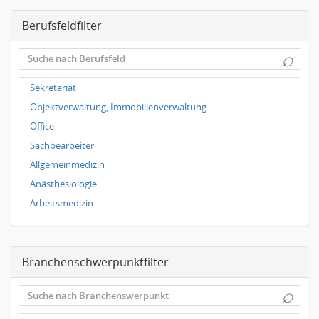
Magdeburg
Berufsfeldfilter
Leipzig
Dortmund
⌕
Wuppertal
Hallbergmoos
Sekretariat
Würzburg
Objektverwaltung, Immobilienverwaltung
Grünwald
Office
Ulm
Sachbearbeiter
Bielefeld
Allgemeinmedizin
Hannover
Anästhesiologie
Duisburg
Arbeitsmedizin
Augenheilkunde
Chirurgie
Branchenschwerpunktfilter
Frauenheilkunde, Geburtshilfe
Hals-Nasen-Ohrenheilkunde
⌕
Hautkrankheiten, Geschlechtskrankheiten
Hygienemedizin, Umweltmedizin