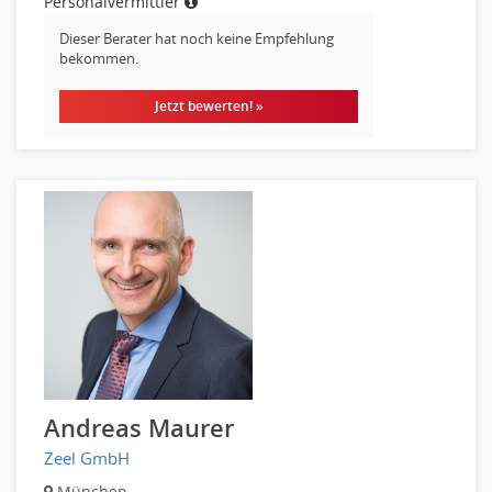
Personalvermittler
IT Leitung, Teamleitung
Projektmanagement
Dieser Berater hat noch keine Empfehlung
bekommen.
IT Prozessmanagement
Qualitätssicherung, Qualitätsprüfung
Jetzt bewerten! »
SAP/ERP-Beratung, Entwicklung
Security
Softwareentwicklung
Systemadministration, Netzwerkadministration
Training
Web-Entwicklung
Wirtschaftsinformatik
Biologie
Biotechnologie
Chemie
Geowissenschaften
Andreas Maurer
Labor, Forschung
Zeel GmbH
Pharmazie
München