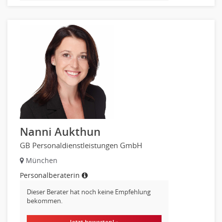
Treasury
Wirtschaftsprüfung
Arbeitssicherheit
Montage
Beauty, Wellness
Elektrik, Sanitär, Heizung, Klima
Fertigung, Produktion
Gastronomie, Hotellerie
Holzhandwerk
Nanni Aukthun
Handwerk, Dienstleistung & Fertigung Leitung, Teamleitung
GB Personaldienstleistungen GmbH
Maler, Lackierer
Mechaniker
München
Metallhandwerk
Personalberaterin
Nahrungsmittelherstellung, -verarbeitung
Dieser Berater hat noch keine Empfehlung
Raumgestaltung
bekommen.
Reiseverkehr, Touristik