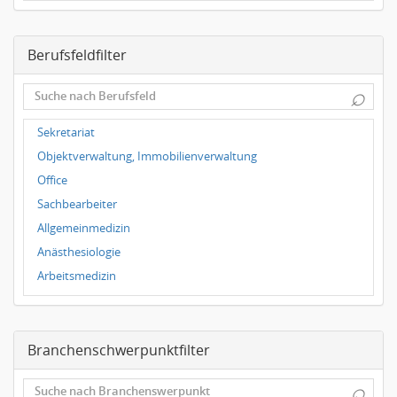
Frankfurt
Dresden
Berufsfeldfilter
Magdeburg
Leipzig
⌕
Dortmund
Wuppertal
Sekretariat
Hallbergmoos
Objektverwaltung, Immobilienverwaltung
Würzburg
Office
Grünwald
Sachbearbeiter
Ulm
Allgemeinmedizin
Bielefeld
Anästhesiologie
Hannover
Arbeitsmedizin
Duisburg
Augenheilkunde
Chirurgie
Branchenschwerpunktfilter
Frauenheilkunde, Geburtshilfe
Hals-Nasen-Ohrenheilkunde
⌕
Hautkrankheiten, Geschlechtskrankheiten