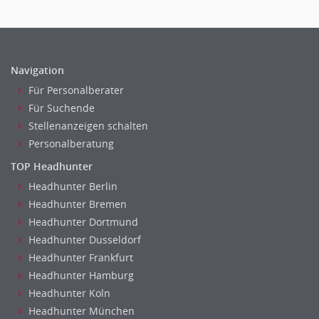
Recht
Vertriebsmarketing
Telekommunikation
Human Resources
Transport & Logistik
Personal Leitung, Teamleitung
Unternehmensberatung
Navigation
rec2rec
Versicherungen
Für Personalberater
Recruiting, Personalmarketing
Naturwissenschaften & Forschung
Für Suchende
Referent
Stellenanzeigen schalten
Anwaltschaft
Personalberatung
Justiziariat, Rechtsabteilung
TOP Headhunter
Notar-, Justizfachangestellter, Anwaltsfachgehilfe
Headhunter Berlin
Notariat
Headhunter Bremen
Richter, Justizbeamte
Headhunter Dortmund
Analyst
Headhunter Dusseldorf
Anlageberatung, Vermögensberatung
Headhunter Frankfurt
Asset-/Fonds-Management
Headhunter Hamburg
Börsenhandel
Headhunter Koln
Banken, Finanzdienstleister und Versicherungen Compliance,
Headhunter München
Sicherheit