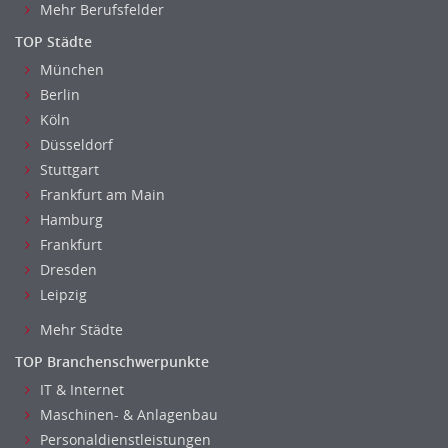
Sozialarbeit
Mehr Berufsfelder
Universität, Fachhochschule
TOP Städte
Unterricht: Grundschule
München
Unterricht: Sekundarstufe
Berlin
Architektur
Köln
Fotografie, Video
Düsseldorf
Grafik- und Kommunikationsdesign
Stuttgart
Medien-, Screen-, Webdesign
Frankfurt am Main
Modedesign, Schmuckdesign
Hamburg
Frankfurt
Produktdesign, Industriedesign
Dresden
Theater, Schauspiel, Musik, Tanz
Leipzig
Beschaffungslogistik
Disposition
Mehr Städte
Einkauf
TOP Branchenschwerpunkte
Logistik
IT & Internet
Entsorgungslogistik
Maschinen- & Anlagenbau
Fuhrparkmanagement
Personaldienstleistungen