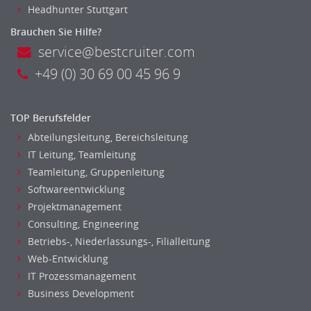
Headhunter Stuttgart
Banken, Finanzdienstleister und Versicherungen Finanzen
Brauchen Sie Hilfe?
Firmenkundengeschäft
service@bestcruiter.com
Investment-Banking
+49 (0) 30 69 00 45 96 9
Kreditanalyse
Banken, Finanzdienstleister und Versicherungen Leitung,
Teamleitung
TOP Berufsfelder
Mergers & Acquisitions
Abteilungsleitung, Bereichsleitung
Mathematik, Produkt, Statistik
IT Leitung, Teamleitung
Versicherung: Sachbearbeitung
Teamleitung, Gruppenleitung
Zahlungsverkehr
Softwareentwicklung
Ausbilder
Projektmanagement
Berufsschule
Consulting, Engineering
Erwachsenenbildung
Betriebs-, Niederlassungs-, Filialleitung
Erzieher
Web-Entwicklung
Kindergarten, KiTa, Vorschule
IT Prozessmanagement
Business Development
Bildung & Soziales Leitung, Teamleitung