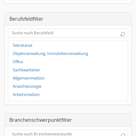
Frankfurt
Dresden
Berufsfeldfilter
Magdeburg
Leipzig
⌕
Dortmund
Wuppertal
Sekretariat
Hallbergmoos
Objektverwaltung, Immobilienverwaltung
Würzburg
Office
Grünwald
Sachbearbeiter
Ulm
Allgemeinmedizin
Bielefeld
Anästhesiologie
Hannover
Arbeitsmedizin
Duisburg
Augenheilkunde
Chirurgie
Branchenschwerpunktfilter
Frauenheilkunde, Geburtshilfe
Hals-Nasen-Ohrenheilkunde
⌕
Hautkrankheiten, Geschlechtskrankheiten