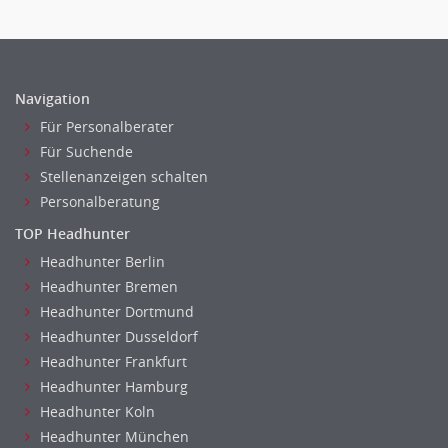
Recht
Vertriebsmarketing
Telekommunikation
Human Resources
Textilien & Bekleidung
Personal Leitung, Teamleitung
Transport & Logistik
Navigation
rec2rec
Unternehmensberatung
Für Personalberater
Recruiting, Personalmarketing
Versicherungen
Für Suchende
Referent
Naturwissenschaften & Forschung
Stellenanzeigen schalten
Anwaltschaft
Personalberatung
Justiziariat, Rechtsabteilung
TOP Headhunter
Notar-, Justizfachangestellter, Anwaltsfachgehilfe
Headhunter Berlin
Notariat
Headhunter Bremen
Richter, Justizbeamte
Headhunter Dortmund
Analyst
Headhunter Dusseldorf
Anlageberatung, Vermögensberatung
Headhunter Frankfurt
Asset-/Fonds-Management
Headhunter Hamburg
Börsenhandel
Headhunter Koln
Banken, Finanzdienstleister und Versicherungen Compliance,
Headhunter München
Sicherheit