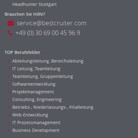
Headhunter Stuttgart
Banken, Finanzdienstleister und Versicherungen Finanzen
Brauchen Sie Hilfe?
Firmenkundengeschäft
service@bestcruiter.com
Investment-Banking
+49 (0) 30 69 00 45 96 9
Kreditanalyse
Banken, Finanzdienstleister und Versicherungen Leitung,
Teamleitung
TOP Berufsfelder
Mergers & Acquisitions
Abteilungsleitung, Bereichsleitung
Mathematik, Produkt, Statistik
IT Leitung, Teamleitung
Versicherung: Sachbearbeitung
Teamleitung, Gruppenleitung
Zahlungsverkehr
Softwareentwicklung
Ausbilder
Projektmanagement
Berufsschule
Consulting, Engineering
Erwachsenenbildung
Betriebs-, Niederlassungs-, Filialleitung
Erzieher
Web-Entwicklung
Kindergarten, KiTa, Vorschule
IT Prozessmanagement
Business Development
Bildung & Soziales Leitung, Teamleitung