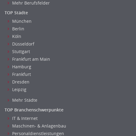
Sozialarbeit
Mehr Berufsfelder
Universität, Fachhochschule
TOP Städte
Unterricht: Grundschule
München
Unterricht: Sekundarstufe
Berlin
Architektur
Köln
Fotografie, Video
Düsseldorf
Grafik- und Kommunikationsdesign
Stuttgart
Medien-, Screen-, Webdesign
Frankfurt am Main
Modedesign, Schmuckdesign
Hamburg
Frankfurt
Produktdesign, Industriedesign
Dresden
Theater, Schauspiel, Musik, Tanz
Leipzig
Beschaffungslogistik
Disposition
Mehr Städte
Einkauf
TOP Branchenschwerpunkte
Logistik
IT & Internet
Entsorgungslogistik
Maschinen- & Anlagenbau
Fuhrparkmanagement
Personaldienstleistungen