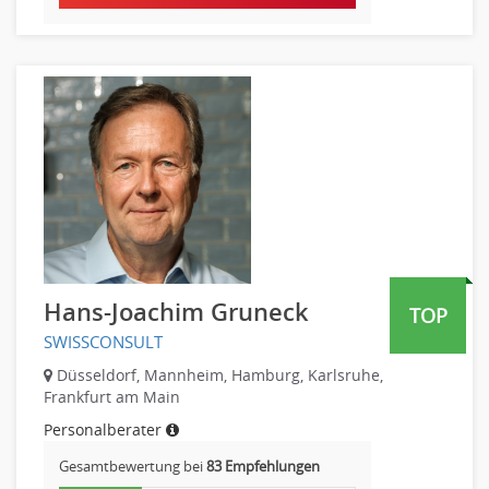
Banken, Finanzdienstleister und Versicherungen Compliance,
Sicherheit
Banken, Finanzdienstleister und Versicherungen Finanzen
Firmenkundengeschäft
Investment-Banking
Kreditanalyse
Banken, Finanzdienstleister und Versicherungen Leitung,
Teamleitung
Mergers & Acquisitions
Privatkundengeschäft
Mathematik, Produkt, Statistik
Hans-Joachim Gruneck
TOP
Versicherung: Sachbearbeitung
SWISSCONSULT
Zahlungsverkehr
Düsseldorf, Mannheim, Hamburg, Karlsruhe,
Ausbilder
Frankfurt am Main
Berufsschule
Personalberater
Erwachsenenbildung
Gesamtbewertung bei
83 Empfehlungen
Erzieher