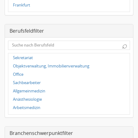
Frankfurt
Dresden
Magdeburg
Berufsfeldfilter
Leipzig
Dortmund
⌕
Wuppertal
Hallbergmoos
Sekretariat
Würzburg
Objektverwaltung, Immobilienverwaltung
Grünwald
Office
Ulm
Sachbearbeiter
Bielefeld
Allgemeinmedizin
Hannover
Anästhesiologie
Duisburg
Arbeitsmedizin
Augenheilkunde
Chirurgie
Branchenschwerpunktfilter
Frauenheilkunde, Geburtshilfe