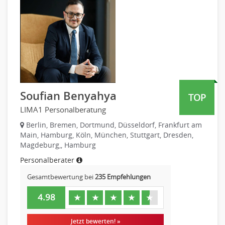
Produktmanagement
Pharmaindustrie
Strategisches Marketing
Recht
Vertriebsmarketing
Telekommunikation
Human Resources
Transport & Logistik
Personal Leitung, Teamleitung
Unternehmensberatung
rec2rec
Versicherungen
Recruiting, Personalmarketing
Naturwissenschaften & Forschung
Soufian Benyahya
TOP
Referent
LIMA1 Personalberatung
Anwaltschaft
Justiziariat, Rechtsabteilung
Berlin, Bremen, Dortmund, Düsseldorf, Frankfurt am
Main, Hamburg, Köln, München, Stuttgart, Dresden,
Notar-, Justizfachangestellter, Anwaltsfachgehilfe
Magdeburg,, Hamburg
Notariat
Personalberater
Richter, Justizbeamte
Gesamtbewertung bei
235 Empfehlungen
Analyst
Anlageberatung, Vermögensberatung
4.98
★
★
★
★
★
Asset-/Fonds-Management
Börsenhandel
Jetzt bewerten! »