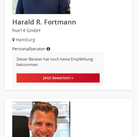
Datenbanken
Embedded Systems
Harald R. Fortmann
Helpdesk
IT Leitung, Teamleitung
five14 GmbH
Projektmanagement
Hamburg
IT Prozessmanagement
Personalberater
Qualitätssicherung, Qualitätsprüfung
Dieser Berater hat noch keine Empfehlung
SAP/ERP-Beratung, Entwicklung
bekommen.
Security
Jetzt bewerten! »
Softwareentwicklung
Systemadministration, Netzwerkadministration
Training
Web-Entwicklung
Wirtschaftsinformatik
Biologie
Biotechnologie
Chemie