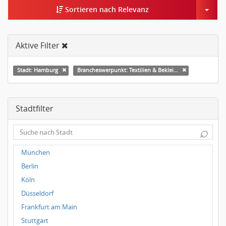
Togg
Sortieren nach Relevanz
Aktive Filter
Stadt: Hamburg
Brancheswerpunkt: Textilien & Bekleidung
Stadtfilter
⌕
München
Berlin
Köln
Düsseldorf
Frankfurt am Main
Stuttgart