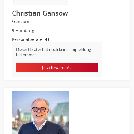
Materialwissenschaft
Mechatronik
Christian Gansow
Medizintechnik
Gancom
Optiker, Akustiker
Hamburg
Brandschutz
Personalberater
Prozessmanagement
Qualitätsmanagement
Dieser Berater hat noch keine Empfehlung
bekommen.
Technische Dokumentation
Technischer Systemplaner, Bauzeichner
Jetzt bewerten! »
Veranstaltungstechnik
Verfahrenstechnik
Vertriebsingenieur
Wirtschaftsingenieur
Technisches Gebäudemanagement (TGM)
Anwendungsadministration
Consulting, Engineering
Data Warehouse, Business Intelligence