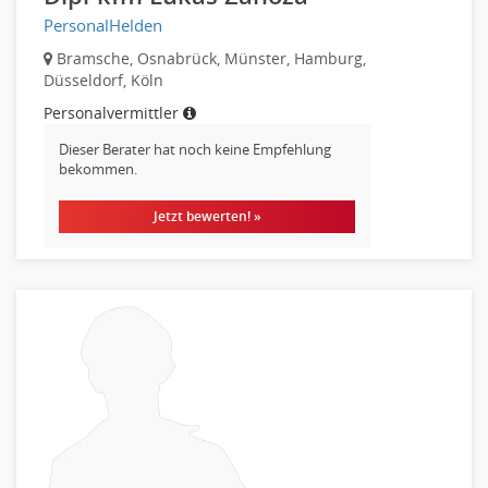
Nahrungsmittelherstellung, -verarbeitung
PersonalHelden
Raumgestaltung
Bramsche, Osnabrück, Münster, Hamburg,
Reiseverkehr, Touristik
Düsseldorf, Köln
Sicherheitsdienste, Schutzdienste
Personalvermittler
Automatisierungstechnik
Dieser Berater hat noch keine Empfehlung
Bauwesen
bekommen.
Elektrotechnik, Elektronik
Jetzt bewerten! »
Energie und Umwelttechnik
Entwicklung
Fahrzeugtechnik
Fertigungstechnik
gebaeude-versorgungs-sicherheitstechnik
Kunststofftechnik
Leitung, Teamleitung
Luft- und Raumfahrttechnik
Maschinenbau