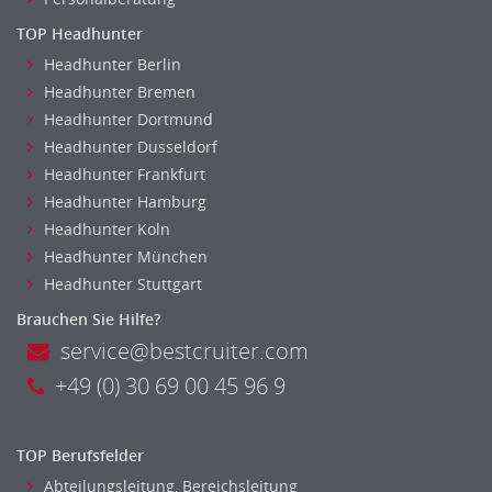
Medizintechnik
TOP Headhunter
Optiker, Akustiker
Headhunter Berlin
Brandschutz
Headhunter Bremen
Prozessmanagement
Headhunter Dortmund
Qualitätsmanagement
Headhunter Dusseldorf
Headhunter Frankfurt
Technische Dokumentation
Headhunter Hamburg
Technischer Systemplaner, Bauzeichner
Headhunter Koln
Veranstaltungstechnik
Headhunter München
Verfahrenstechnik
Headhunter Stuttgart
Vertriebsingenieur
Brauchen Sie Hilfe?
Wirtschaftsingenieur
service@bestcruiter.com
Technisches Gebäudemanagement (TGM)
+49 (0) 30 69 00 45 96 9
Anwendungsadministration
Consulting, Engineering
Data Warehouse, Business Intelligence
TOP Berufsfelder
Datenbanken
Abteilungsleitung, Bereichsleitung