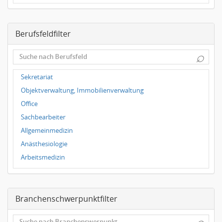
Dresden
Magdeburg
Berufsfeldfilter
Leipzig
Dortmund
⌕
Wuppertal
Hallbergmoos
Sekretariat
Würzburg
Objektverwaltung, Immobilienverwaltung
Grünwald
Office
Ulm
Sachbearbeiter
Bielefeld
Allgemeinmedizin
Hannover
Anästhesiologie
Duisburg
Arbeitsmedizin
Augenheilkunde
Chirurgie
Branchenschwerpunktfilter
Frauenheilkunde, Geburtshilfe
Hals-Nasen-Ohrenheilkunde
⌕