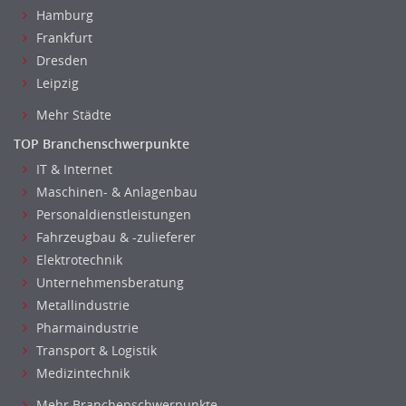
Hamburg
Labor, Forschung
Frankfurt
Pharmazie
Dresden
Physik
Leipzig
Agiles Projektmanagement
Mehr Städte
Digital Leadership
Industrie 4.0
TOP Branchenschwerpunkte
Internet of Things
IT & Internet
Angestellte, Beamte auf Bundesebene
Maschinen- & Anlagenbau
Angestellte, Beamte auf Landes-, kommunaler Ebene
Personaldienstleistungen
Fahrzeugbau & -zulieferer
Angestellte, Beamte im auswärtigen Dienst
Elektrotechnik
(Bundes-)Polizei, Justizvollzug
Unternehmensberatung
Bundeswehr, Wehrverwaltung
Metallindustrie
Feuerwehr
Pharmaindustrie
Steuerverwaltung, Finanzverwaltung
Transport & Logistik
Verbände, Vereine
Medizintechnik
Altenpflege, Betreuungsberufe
Mehr Branchenschwerpunkte