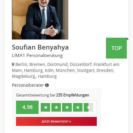
Telekommunikation
Vertriebsmarketing
Textilien & Bekleidung
Human Resources
Transport & Logistik
Personal Leitung, Teamleitung
Unternehmensberatung
rec2rec
Versicherungen
Recruiting, Personalmarketing
Naturwissenschaften & Forschung
Soufian Benyahya
TOP
Referent
LIMA1 Personalberatung
Anwaltschaft
Justiziariat, Rechtsabteilung
Berlin, Bremen, Dortmund, Düsseldorf, Frankfurt am
Main, Hamburg, Köln, München, Stuttgart, Dresden,
Notar-, Justizfachangestellter, Anwaltsfachgehilfe
Magdeburg,, Hamburg
Notariat
Personalberater
Richter, Justizbeamte
Gesamtbewertung bei
235 Empfehlungen
Analyst
Anlageberatung, Vermögensberatung
4.98
★
★
★
★
★
Asset-/Fonds-Management
Börsenhandel
Jetzt bewerten! »
Banken, Finanzdienstleister und Versicherungen Compliance,