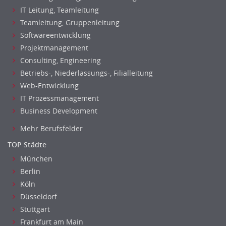
Embedded Systems
IT Leitung, Teamleitung
Helpdesk
Teamleitung, Gruppenleitung
IT Leitung, Teamleitung
Softwareentwicklung
Projektmanagement
Projektmanagement
IT Prozessmanagement
Consulting, Engineering
Qualitätssicherung, Qualitätsprüfung
Betriebs-, Niederlassungs-, Filialleitung
Web-Entwicklung
SAP/ERP-Beratung, Entwicklung
IT Prozessmanagement
Security
Business Development
Softwareentwicklung
Systemadministration, Netzwerkadministration
Mehr Berufsfelder
Training
TOP Städte
Web-Entwicklung
München
Wirtschaftsinformatik
Berlin
Biologie
Köln
Biotechnologie
Düsseldorf
Chemie
Stuttgart
Frankfurt am Main
Geowissenschaften