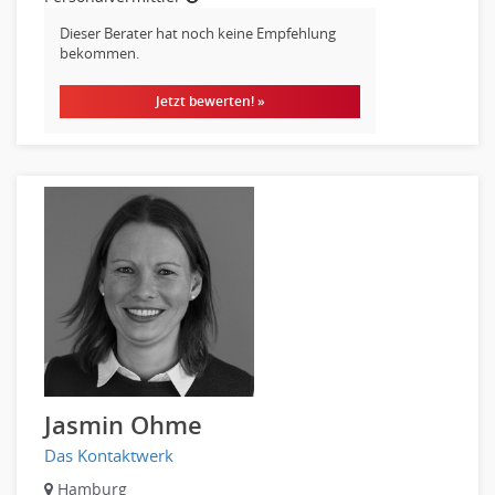
Rechnungswesen
Revision
Dieser Berater hat noch keine Empfehlung
bekommen.
Steuern
Treasury
Jetzt bewerten! »
Wirtschaftsprüfung
Arbeitssicherheit
Montage
Beauty, Wellness
Elektrik, Sanitär, Heizung, Klima
Fertigung, Produktion
Gastronomie, Hotellerie
Holzhandwerk
Handwerk, Dienstleistung & Fertigung Leitung, Teamleitung
Maler, Lackierer
Jasmin Ohme
Mechaniker
Metallhandwerk
Das Kontaktwerk
Nahrungsmittelherstellung, -verarbeitung
Hamburg