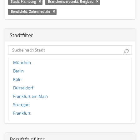
Stadt: Hamburg
Brancheswerpunkt: Bergbau
Berufsfeld: Zahnmedizin
Stadtfilter
⌕
München
Berlin
Köln
Düsseldorf
Frankfurt am Main
Stuttgart
Frankfurt
Dresden
Magdeburg
Berufsfeldfilter
Leipzig