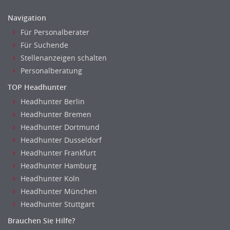
rec2rec
Unternehmensberatung
Navigation
Recruiting, Personalmarketing
Versicherungen
Für Personalberater
Referent
Naturwissenschaften & Forschung
Für Suchende
Anwaltschaft
Stellenanzeigen schalten
Justiziariat, Rechtsabteilung
Personalberatung
Notar-, Justizfachangestellter, Anwaltsfachgehilfe
TOP Headhunter
Notariat
Headhunter Berlin
Richter, Justizbeamte
Headhunter Bremen
Analyst
Headhunter Dortmund
Anlageberatung, Vermögensberatung
Headhunter Dusseldorf
Asset-/Fonds-Management
Headhunter Frankfurt
Börsenhandel
Headhunter Hamburg
Banken, Finanzdienstleister und Versicherungen Compliance,
Headhunter Koln
Sicherheit
Headhunter München
Banken, Finanzdienstleister und Versicherungen Finanzen
Headhunter Stuttgart
Firmenkundengeschäft
Brauchen Sie Hilfe?
Investment-Banking