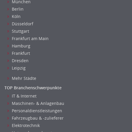
München
Unterricht: Sekundarstufe
Berlin
Architektur
Köln
Fotografie, Video
Düsseldorf
Grafik- und Kommunikationsdesign
Stuttgart
Medien-, Screen-, Webdesign
Frankfurt am Main
Modedesign, Schmuckdesign
Hamburg
Frankfurt
Produktdesign, Industriedesign
Dresden
Theater, Schauspiel, Musik, Tanz
Leipzig
Beschaffungslogistik
Disposition
Mehr Städte
Einkauf
TOP Branchenschwerpunkte
Logistik
IT & Internet
Entsorgungslogistik
Maschinen- & Anlagenbau
Fuhrparkmanagement
Personaldienstleistungen
Lagerlogistik
Fahrzeugbau & -zulieferer
Einkauf, Materialwirtschaft & Logistik Leitung, Teamleitung
Elektrotechnik