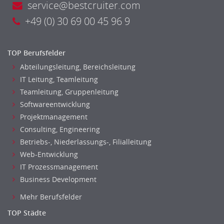
service@bestcruiter.com
Kreditanalyse
+49 (0) 30 69 00 45 96 9
Banken, Finanzdienstleister und Versicherungen Leitung,
Teamleitung
Mergers & Acquisitions
TOP Berufsfelder
Privatkundengeschäft
Abteilungsleitung, Bereichsleitung
Mathematik, Produkt, Statistik
IT Leitung, Teamleitung
Versicherung: Sachbearbeitung
Teamleitung, Gruppenleitung
Zahlungsverkehr
Softwareentwicklung
Ausbilder
Projektmanagement
Berufsschule
Consulting, Engineering
Erwachsenenbildung
Betriebs-, Niederlassungs-, Filialleitung
Erzieher
Web-Entwicklung
Kindergarten, KiTa, Vorschule
IT Prozessmanagement
Business Development
Bildung & Soziales Leitung, Teamleitung
Sozialarbeit
Mehr Berufsfelder
Universität, Fachhochschule
TOP Städte
Unterricht: Grundschule