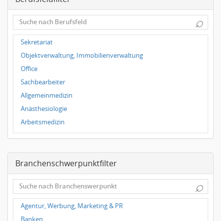
Dortmund
⌕
Wuppertal
Hallbergmoos
Sekretariat
Würzburg
Objektverwaltung, Immobilienverwaltung
Grünwald
Office
Ulm
Sachbearbeiter
Bielefeld
Allgemeinmedizin
Hannover
Anästhesiologie
Duisburg
Arbeitsmedizin
Augenheilkunde
Chirurgie
Branchenschwerpunktfilter
Frauenheilkunde, Geburtshilfe
Hals-Nasen-Ohrenheilkunde
⌕
Hautkrankheiten, Geschlechtskrankheiten
Hygienemedizin, Umweltmedizin
Agentur, Werbung, Marketing & PR
Innere Medizin
Banken