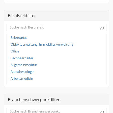
Dresden
Magdeburg
Berufsfeldfilter
Leipzig
Dortmund
⌕
Wuppertal
Hallbergmoos
Sekretariat
Würzburg
Objektverwaltung, Immobilienverwaltung
Grünwald
Office
Ulm
Sachbearbeiter
Bielefeld
Allgemeinmedizin
Hannover
Anästhesiologie
Duisburg
Arbeitsmedizin
Augenheilkunde
Chirurgie
Branchenschwerpunktfilter
Frauenheilkunde, Geburtshilfe
Hals-Nasen-Ohrenheilkunde
⌕
Hautkrankheiten, Geschlechtskrankheiten