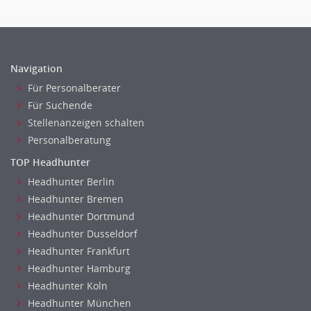
Telekommunikation
Vertriebsmarketing
Textilien & Bekleidung
Human Resources
Transport & Logistik
Personal Leitung, Teamleitung
Unternehmensberatung
Navigation
rec2rec
Versicherungen
Für Personalberater
Recruiting, Personalmarketing
Naturwissenschaften & Forschung
Für Suchende
Referent
Stellenanzeigen schalten
Anwaltschaft
Personalberatung
Justiziariat, Rechtsabteilung
TOP Headhunter
Notar-, Justizfachangestellter, Anwaltsfachgehilfe
Headhunter Berlin
Notariat
Headhunter Bremen
Richter, Justizbeamte
Headhunter Dortmund
Analyst
Headhunter Dusseldorf
Anlageberatung, Vermögensberatung
Headhunter Frankfurt
Asset-/Fonds-Management
Headhunter Hamburg
Börsenhandel
Headhunter Koln
Banken, Finanzdienstleister und Versicherungen Compliance,
Headhunter München
Sicherheit