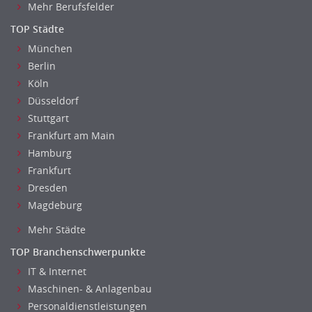
Sozialarbeit
Mehr Berufsfelder
Universität, Fachhochschule
TOP Städte
Unterricht: Grundschule
München
Unterricht: Sekundarstufe
Berlin
Architektur
Köln
Fotografie, Video
Düsseldorf
Grafik- und Kommunikationsdesign
Stuttgart
Medien-, Screen-, Webdesign
Frankfurt am Main
Modedesign, Schmuckdesign
Hamburg
Frankfurt
Produktdesign, Industriedesign
Dresden
Theater, Schauspiel, Musik, Tanz
Magdeburg
Beschaffungslogistik
Disposition
Mehr Städte
Einkauf
TOP Branchenschwerpunkte
Logistik
IT & Internet
Entsorgungslogistik
Maschinen- & Anlagenbau
Fuhrparkmanagement
Personaldienstleistungen