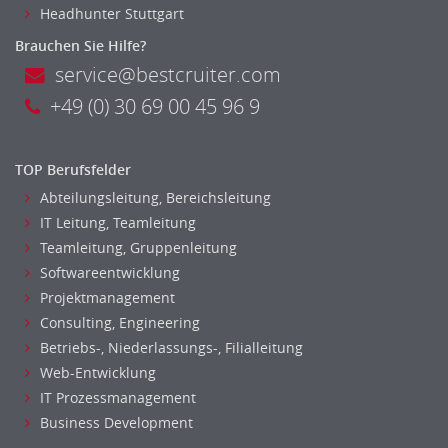
Headhunter Stuttgart
Banken, Finanzdienstleister und Versicherungen Finanzen
Brauchen Sie Hilfe?
Firmenkundengeschäft
service@bestcruiter.com
Investment-Banking
+49 (0) 30 69 00 45 96 9
Kreditanalyse
Banken, Finanzdienstleister und Versicherungen Leitung,
Teamleitung
TOP Berufsfelder
Mergers & Acquisitions
Abteilungsleitung, Bereichsleitung
Privatkundengeschäft
IT Leitung, Teamleitung
Mathematik, Produkt, Statistik
Teamleitung, Gruppenleitung
Versicherung: Sachbearbeitung
Softwareentwicklung
Ausbilder
Projektmanagement
Berufsschule
Consulting, Engineering
Erwachsenenbildung
Betriebs-, Niederlassungs-, Filialleitung
Erzieher
Web-Entwicklung
Kindergarten, KiTa, Vorschule
IT Prozessmanagement
Business Development
Bildung & Soziales Leitung, Teamleitung