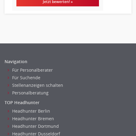
Jetzt bewerten! »
Kindergarten, KiTa, Vorschule
Bildung & Soziales Leitung, Teamleitung
Sozialarbeit
Universität, Fachhochschule
Unterricht: Grundschule
Unterricht: Sekundarstufe
Architektur
Navigation
Fotografie, Video
Für Personalberater
Grafik- und Kommunikationsdesign
Für Suchende
Medien-, Screen-, Webdesign
Stellenanzeigen schalten
Modedesign, Schmuckdesign
Personalberatung
Produktdesign, Industriedesign
TOP Headhunter
Theater, Schauspiel, Musik, Tanz
Headhunter Berlin
Beschaffungslogistik
Headhunter Bremen
Disposition
Headhunter Dortmund
Einkauf
Headhunter Dusseldorf