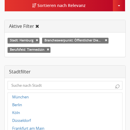
Togg
Sortieren nach Relevanz
Aktive Filter
Stadt: Hamburg
Brancheswerpunkt: Öffentlicher Dienst & Verbände
Berufsfeld: Tiermedizin
Stadtfilter
⌕
München
Berlin
Köln
Düsseldorf
Frankfurt am Main