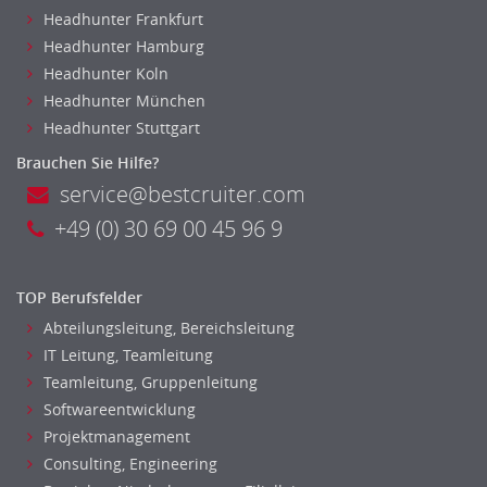
Logistik
Headhunter Frankfurt
Entsorgungslogistik
Headhunter Hamburg
Fuhrparkmanagement
Headhunter Koln
Lagerlogistik
Headhunter München
Einkauf, Materialwirtschaft & Logistik Leitung, Teamleitung
Headhunter Stuttgart
Materialwirtschaft
Brauchen Sie Hilfe?
Produktionslogistik
service@bestcruiter.com
Einkauf, Materialwirtschaft & Logistik Prozessmanagement
+49 (0) 30 69 00 45 96 9
Supply-Chain-Management
Anlagenbuchhaltung
Controlling
TOP Berufsfelder
Debitorenbuchhaltung
Abteilungsleitung, Bereichsleitung
Finanzbuchhaltung, Bilanzbuchhaltung
IT Leitung, Teamleitung
Teamleitung, Gruppenleitung
Gehaltsbuchhaltung, Lohnbuchhaltung
Softwareentwicklung
Konzernbuchhaltung
Projektmanagement
Kreditorenbuchhaltung
Consulting, Engineering
Finanzen Leitung, Teamleitung