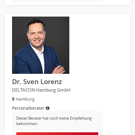
Banken, Finanzdienstleister und Versicherungen Compliance,
Sicherheit
Banken, Finanzdienstleister und Versicherungen Finanzen
Firmenkundengeschäft
Investment-Banking
Kreditanalyse
Banken, Finanzdienstleister und Versicherungen Leitung,
Teamleitung
Mergers & Acquisitions
Privatkundengeschäft
Dr. Sven Lorenz
Mathematik, Produkt, Statistik
DELTACON Hamburg GmbH
Versicherung: Sachbearbeitung
Hamburg
Zahlungsverkehr
Ausbilder
Personalberater
Berufsschule
Dieser Berater hat noch keine Empfehlung
bekommen.
Erwachsenenbildung
Erzieher