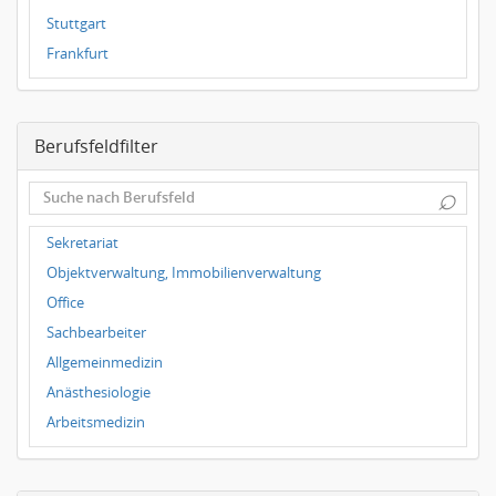
Stuttgart
Frankfurt
Dresden
Magdeburg
Berufsfeldfilter
Leipzig
Dortmund
⌕
Wuppertal
Hallbergmoos
Sekretariat
Würzburg
Objektverwaltung, Immobilienverwaltung
Grünwald
Office
Ulm
Sachbearbeiter
Bielefeld
Allgemeinmedizin
Hannover
Anästhesiologie
Duisburg
Arbeitsmedizin
Augenheilkunde
Chirurgie