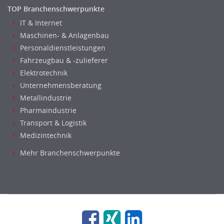
TOP Branchenschwerpunkte
Nahrungsmittelherstellung, -verarbeitung
IT & Internet
Raumgestaltung
Maschinen- & Anlagenbau
Reiseverkehr, Touristik
Personaldienstleistungen
Sicherheitsdienste, Schutzdienste
Fahrzeugbau & -zulieferer
Automatisierungstechnik
Elektrotechnik
Bauwesen
Unternehmensberatung
Elektrotechnik, Elektronik
Metallindustrie
Energie und Umwelttechnik
Pharmaindustrie
Entwicklung
Transport & Logistik
Fahrzeugtechnik
Medizintechnik
Fertigungstechnik
Mehr Branchenschwerpunkte
gebaeude-versorgungs-sicherheitstechnik
Kunststofftechnik
Leitung, Teamleitung
Luft- und Raumfahrttechnik
Maschinenbau