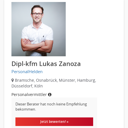
Produktmanagement
Pharmaindustrie
Strategisches Marketing
Recht
Vertriebsmarketing
Telekommunikation
Human Resources
Textilien & Bekleidung
Personal Leitung, Teamleitung
Transport & Logistik
rec2rec
Unternehmensberatung
Recruiting, Personalmarketing
Versicherungen
Referent
Naturwissenschaften & Forschung
Dipl-kfm Lukas Zanoza
Anwaltschaft
PersonalHelden
Justiziariat, Rechtsabteilung
Notar-, Justizfachangestellter, Anwaltsfachgehilfe
Bramsche, Osnabrück, Münster, Hamburg,
Düsseldorf, Köln
Notariat
Personalvermittler
Richter, Justizbeamte
Analyst
Dieser Berater hat noch keine Empfehlung
bekommen.
Anlageberatung, Vermögensberatung
Asset-/Fonds-Management
Jetzt bewerten! »
Börsenhandel