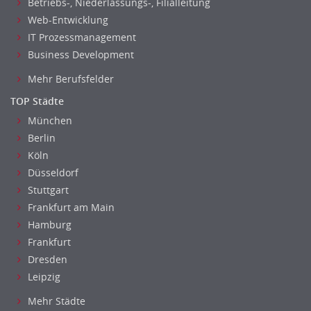
Betriebs-, Niederlassungs-, Filialleitung
Finanzen Prozessmanagement
Web-Entwicklung
Rechnungswesen
IT Prozessmanagement
Revision
Business Development
Steuern
Mehr Berufsfelder
Treasury
TOP Städte
Wirtschaftsprüfung
München
Arbeitssicherheit
Berlin
Montage
Köln
Beauty, Wellness
Düsseldorf
Elektrik, Sanitär, Heizung, Klima
Stuttgart
Fertigung, Produktion
Frankfurt am Main
Gastronomie, Hotellerie
Hamburg
Holzhandwerk
Frankfurt
Handwerk, Dienstleistung & Fertigung Leitung, Teamleitung
Dresden
Maler, Lackierer
Leipzig
Mechaniker
Mehr Städte
Metallhandwerk