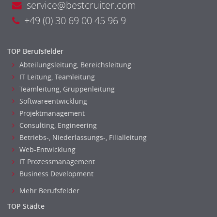
service@bestcruiter.com
Investment-Banking
+49 (0) 30 69 00 45 96 9
Kreditanalyse
Banken, Finanzdienstleister und Versicherungen Leitung,
Teamleitung
TOP Berufsfelder
Mergers & Acquisitions
Abteilungsleitung, Bereichsleitung
Privatkundengeschäft
IT Leitung, Teamleitung
Mathematik, Produkt, Statistik
Teamleitung, Gruppenleitung
Versicherung: Sachbearbeitung
Softwareentwicklung
Zahlungsverkehr
Projektmanagement
Ausbilder
Consulting, Engineering
Berufsschule
Betriebs-, Niederlassungs-, Filialleitung
Erwachsenenbildung
Web-Entwicklung
Erzieher
IT Prozessmanagement
Business Development
Kindergarten, KiTa, Vorschule
Bildung & Soziales Leitung, Teamleitung
Mehr Berufsfelder
Sozialarbeit
TOP Städte
Universität, Fachhochschule