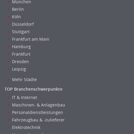
München
Unterricht: Grundschule
Berlin
Unterricht: Sekundarstufe
Köln
Architektur
Düsseldorf
Fotografie, Video
Stuttgart
Grafik- und Kommunikationsdesign
Frankfurt am Main
Medien-, Screen-, Webdesign
Hamburg
Frankfurt
Modedesign, Schmuckdesign
Dresden
Produktdesign, Industriedesign
Leipzig
Beschaffungslogistik
Disposition
Mehr Städte
Einkauf
TOP Branchenschwerpunkte
Logistik
IT & Internet
Entsorgungslogistik
Maschinen- & Anlagenbau
Fuhrparkmanagement
Personaldienstleistungen
Lagerlogistik
Fahrzeugbau & -zulieferer
Einkauf, Materialwirtschaft & Logistik Leitung, Teamleitung
Elektrotechnik