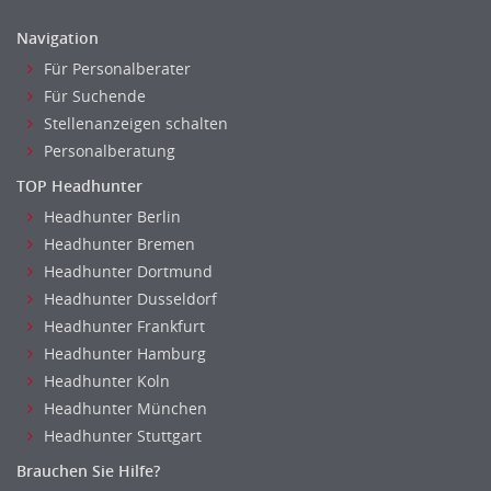
Personal Leitung, Teamleitung
Unternehmensberatung
Navigation
rec2rec
Versicherungen
Für Personalberater
Recruiting, Personalmarketing
Naturwissenschaften & Forschung
Für Suchende
Referent
Stellenanzeigen schalten
Anwaltschaft
Personalberatung
Justiziariat, Rechtsabteilung
TOP Headhunter
Notar-, Justizfachangestellter, Anwaltsfachgehilfe
Headhunter Berlin
Notariat
Headhunter Bremen
Richter, Justizbeamte
Headhunter Dortmund
Analyst
Headhunter Dusseldorf
Anlageberatung, Vermögensberatung
Headhunter Frankfurt
Asset-/Fonds-Management
Headhunter Hamburg
Börsenhandel
Headhunter Koln
Banken, Finanzdienstleister und Versicherungen Compliance,
Headhunter München
Sicherheit
Headhunter Stuttgart
Banken, Finanzdienstleister und Versicherungen Finanzen
Brauchen Sie Hilfe?
Firmenkundengeschäft