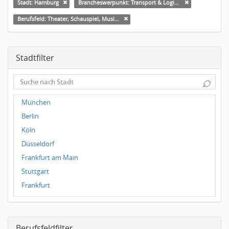
Stadt: Hamburg
Brancheswerpunkt: Transport & Logistik
Berufsfeld: Theater, Schauspiel, Musik, Tanz
Stadtfilter
⌕
München
Berlin
Köln
Düsseldorf
Frankfurt am Main
Stuttgart
Frankfurt
Dresden
Magdeburg
Berufsfeldfilter
Leipzig