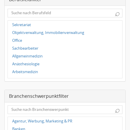
Dortmund
⌕
Wuppertal
Hallbergmoos
Sekretariat
Würzburg
Objektverwaltung, Immobilienverwaltung
Grünwald
Office
Ulm
Sachbearbeiter
Bielefeld
Allgemeinmedizin
Hannover
Anästhesiologie
Duisburg
Arbeitsmedizin
Augenheilkunde
Chirurgie
Branchenschwerpunktfilter
Frauenheilkunde, Geburtshilfe
Hals-Nasen-Ohrenheilkunde
⌕
Hautkrankheiten, Geschlechtskrankheiten
Hygienemedizin, Umweltmedizin
Agentur, Werbung, Marketing & PR
Innere Medizin
Banken