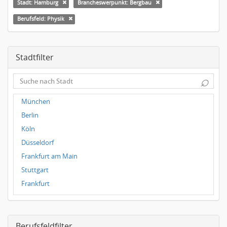
Stadt: Hamburg
Brancheswerpunkt: Bergbau
Berufsfeld: Physik
Stadtfilter
⌕
München
Berlin
Köln
Düsseldorf
Frankfurt am Main
Stuttgart
Frankfurt
Dresden
Magdeburg
Berufsfeldfilter
Leipzig