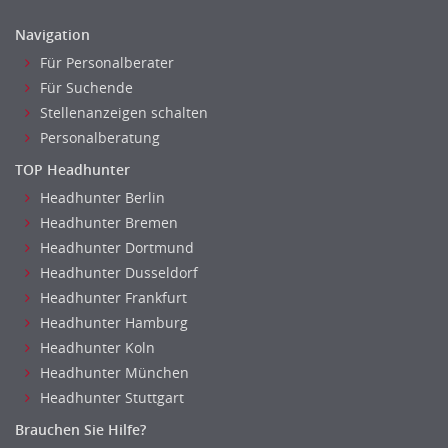
Personal Leitung, Teamleitung
Unternehmensberatung
Navigation
rec2rec
Versicherungen
Für Personalberater
Recruiting, Personalmarketing
Naturwissenschaften & Forschung
Für Suchende
Referent
Stellenanzeigen schalten
Anwaltschaft
Personalberatung
Justiziariat, Rechtsabteilung
TOP Headhunter
Notar-, Justizfachangestellter, Anwaltsfachgehilfe
Headhunter Berlin
Notariat
Headhunter Bremen
Richter, Justizbeamte
Headhunter Dortmund
Analyst
Headhunter Dusseldorf
Anlageberatung, Vermögensberatung
Headhunter Frankfurt
Asset-/Fonds-Management
Headhunter Hamburg
Börsenhandel
Headhunter Koln
Banken, Finanzdienstleister und Versicherungen Compliance,
Headhunter München
Sicherheit
Headhunter Stuttgart
Banken, Finanzdienstleister und Versicherungen Finanzen
Brauchen Sie Hilfe?
Firmenkundengeschäft