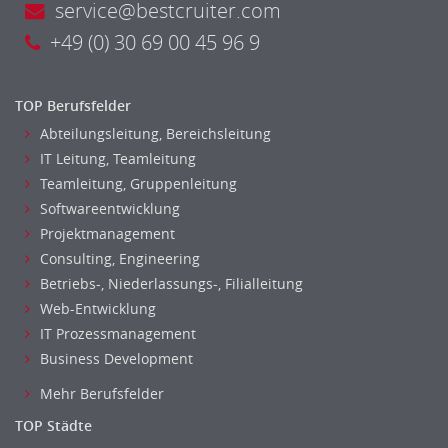
service@bestcruiter.com
Investment-Banking
+49 (0) 30 69 00 45 96 9
Kreditanalyse
Banken, Finanzdienstleister und Versicherungen Leitung,
Teamleitung
TOP Berufsfelder
Mergers & Acquisitions
Abteilungsleitung, Bereichsleitung
Privatkundengeschäft
IT Leitung, Teamleitung
Mathematik, Produkt, Statistik
Teamleitung, Gruppenleitung
Versicherung: Sachbearbeitung
Softwareentwicklung
Zahlungsverkehr
Projektmanagement
Ausbilder
Consulting, Engineering
Berufsschule
Betriebs-, Niederlassungs-, Filialleitung
Erwachsenenbildung
Web-Entwicklung
Erzieher
IT Prozessmanagement
Business Development
Kindergarten, KiTa, Vorschule
Bildung & Soziales Leitung, Teamleitung
Mehr Berufsfelder
Sozialarbeit
TOP Städte
Universität, Fachhochschule