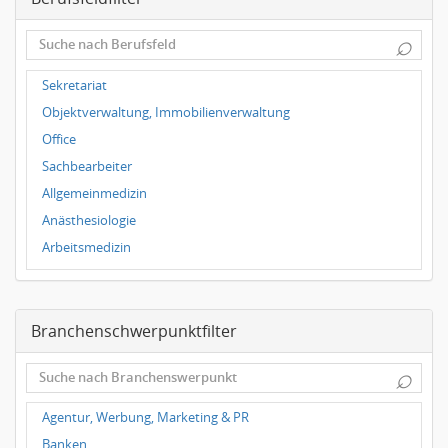
Dortmund
⌕
Wuppertal
Hallbergmoos
Sekretariat
Würzburg
Objektverwaltung, Immobilienverwaltung
Grünwald
Office
Ulm
Sachbearbeiter
Bielefeld
Allgemeinmedizin
Hannover
Anästhesiologie
Duisburg
Arbeitsmedizin
Augenheilkunde
Chirurgie
Branchenschwerpunktfilter
Frauenheilkunde, Geburtshilfe
Hals-Nasen-Ohrenheilkunde
⌕
Hautkrankheiten, Geschlechtskrankheiten
Hygienemedizin, Umweltmedizin
Agentur, Werbung, Marketing & PR
Innere Medizin
Banken