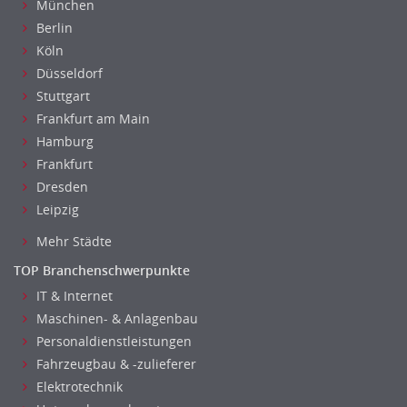
München
Unterricht: Grundschule
Berlin
Unterricht: Sekundarstufe
Köln
Architektur
Düsseldorf
Fotografie, Video
Stuttgart
Grafik- und Kommunikationsdesign
Frankfurt am Main
Medien-, Screen-, Webdesign
Hamburg
Frankfurt
Modedesign, Schmuckdesign
Dresden
Produktdesign, Industriedesign
Leipzig
Theater, Schauspiel, Musik, Tanz
Beschaffungslogistik
Mehr Städte
Disposition
TOP Branchenschwerpunkte
Einkauf
IT & Internet
Logistik
Maschinen- & Anlagenbau
Entsorgungslogistik
Personaldienstleistungen
Fuhrparkmanagement
Fahrzeugbau & -zulieferer
Lagerlogistik
Elektrotechnik