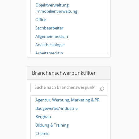
Würzburg
Objektverwaltung,
Grünwald
Immobilienverwaltung
Ulm
Office
Bielefeld
Sachbearbeiter
Hannover
Allgemeinmedizin
Duisburg
Anästhesiologie
Arbeitsmedizin
Augenheilkunde
Chirurgie
Branchenschwerpunktfilter
Frauenheilkunde, Geburtshilfe
⌕
Hals-Nasen-Ohrenheilkunde
Hautkrankheiten,
Agentur, Werbung, Marketing & PR
Geschlechtskrankheiten
Baugewerbe/-industrie
Hygienemedizin, Umweltmedizin
Bergbau
Innere Medizin
Bildung & Training
Kieferchirurgie, Mundchirurgie,
Gesichtschirurgie
Chemie