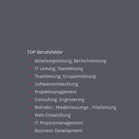
Personal Leitung, Teamleitung
rec2rec
Recruiting, Personalmarketing
Referent
Anwaltschaft
Justiziariat, Rechtsabteilung
TOP Berufsfelder
Notar-, Justizfachangestellter,
Abteilungsleitung, Bereichsleitung
Anwaltsfachgehilfe
IT Leitung, Teamleitung
Notariat
Teamleitung, Gruppenleitung
Richter, Justizbeamte
Softwareentwicklung
Analyst
Projektmanagement
Anlageberatung, Vermögensberatung
Consulting, Engineering
Asset-/Fonds-Management
Betriebs-, Niederlassungs-, Filialleitung
Börsenhandel
Web-Entwicklung
Banken, Finanzdienstleister und
IT Prozessmanagement
Versicherungen Compliance, Sicherheit
Business Development
Banken, Finanzdienstleister und