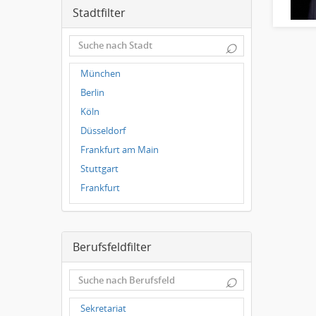
Stadtfilter
⌕
München
Berlin
Köln
Düsseldorf
Frankfurt am Main
Stuttgart
Frankfurt
Dresden
Magdeburg
Berufsfeldfilter
Leipzig
Dortmund
⌕
Wuppertal
Hallbergmoos
Sekretariat