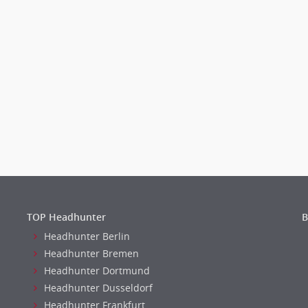
TOP Headhunter
B
Headhunter Berlin
Headhunter Bremen
Headhunter Dortmund
Headhunter Dusseldorf
Headhunter Frankfurt