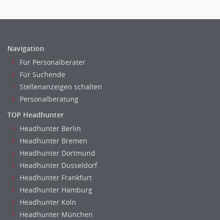
Telekommunikation
Vertriebsmarketing
Textilien & Bekleidung
Human Resources
Transport & Logistik
Personal Leitung, Teamleitung
Unternehmensberatung
Navigation
rec2rec
Versicherungen
Für Personalberater
Recruiting, Personalmarketing
Naturwissenschaften & Forschung
Für Suchende
Referent
Stellenanzeigen schalten
Anwaltschaft
Personalberatung
Justiziariat, Rechtsabteilung
TOP Headhunter
Notar-, Justizfachangestellter, Anwaltsfachgehilfe
Headhunter Berlin
Notariat
Headhunter Bremen
Richter, Justizbeamte
Headhunter Dortmund
Analyst
Headhunter Dusseldorf
Anlageberatung, Vermögensberatung
Headhunter Frankfurt
Asset-/Fonds-Management
Headhunter Hamburg
Börsenhandel
Headhunter Koln
Banken, Finanzdienstleister und Versicherungen Compliance,
Headhunter München
Sicherheit