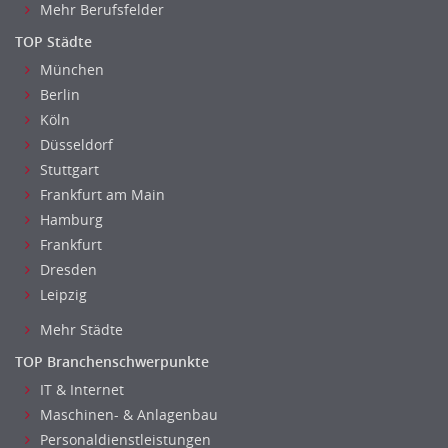
Bildung & Soziales Leitung, Teamleitung
Mehr Berufsfelder
Sozialarbeit
TOP Städte
Universität, Fachhochschule
München
Unterricht: Grundschule
Berlin
Unterricht: Sekundarstufe
Köln
Architektur
Düsseldorf
Fotografie, Video
Stuttgart
Grafik- und Kommunikationsdesign
Frankfurt am Main
Medien-, Screen-, Webdesign
Hamburg
Frankfurt
Modedesign, Schmuckdesign
Dresden
Produktdesign, Industriedesign
Leipzig
Theater, Schauspiel, Musik, Tanz
Beschaffungslogistik
Mehr Städte
Disposition
TOP Branchenschwerpunkte
Einkauf
IT & Internet
Logistik
Maschinen- & Anlagenbau
Entsorgungslogistik
Personaldienstleistungen