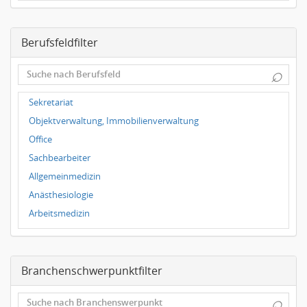
Dresden
Magdeburg
Berufsfeldfilter
Leipzig
Dortmund
⌕
Wuppertal
Hallbergmoos
Sekretariat
Würzburg
Objektverwaltung, Immobilienverwaltung
Grünwald
Office
Ulm
Sachbearbeiter
Bielefeld
Allgemeinmedizin
Hannover
Anästhesiologie
Duisburg
Arbeitsmedizin
Augenheilkunde
Chirurgie
Branchenschwerpunktfilter
Frauenheilkunde, Geburtshilfe
Hals-Nasen-Ohrenheilkunde
⌕
Hautkrankheiten, Geschlechtskrankheiten