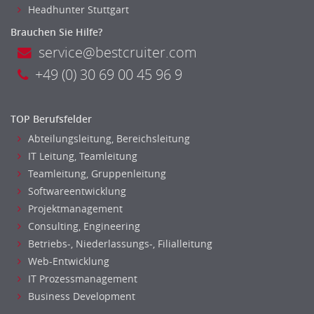
Headhunter Stuttgart
Banken, Finanzdienstleister und Versicherungen Finanzen
Brauchen Sie Hilfe?
Firmenkundengeschäft
service@bestcruiter.com
Investment-Banking
+49 (0) 30 69 00 45 96 9
Kreditanalyse
Banken, Finanzdienstleister und Versicherungen Leitung,
Teamleitung
TOP Berufsfelder
Mergers & Acquisitions
Abteilungsleitung, Bereichsleitung
Privatkundengeschäft
IT Leitung, Teamleitung
Mathematik, Produkt, Statistik
Teamleitung, Gruppenleitung
Versicherung: Sachbearbeitung
Softwareentwicklung
Zahlungsverkehr
Projektmanagement
Ausbilder
Consulting, Engineering
Berufsschule
Betriebs-, Niederlassungs-, Filialleitung
Erwachsenenbildung
Web-Entwicklung
Erzieher
IT Prozessmanagement
Business Development
Kindergarten, KiTa, Vorschule