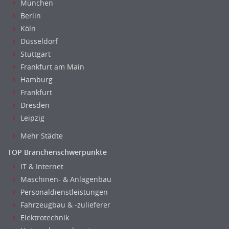
München
Unterricht: Sekundarstufe
Berlin
Architektur
Köln
Fotografie, Video
Düsseldorf
Grafik- und Kommunikationsdesign
Stuttgart
Medien-, Screen-, Webdesign
Frankfurt am Main
Modedesign, Schmuckdesign
Hamburg
Frankfurt
Produktdesign, Industriedesign
Dresden
Theater, Schauspiel, Musik, Tanz
Leipzig
Beschaffungslogistik
Disposition
Mehr Städte
Einkauf
TOP Branchenschwerpunkte
Logistik
IT & Internet
Entsorgungslogistik
Maschinen- & Anlagenbau
Fuhrparkmanagement
Personaldienstleistungen
Lagerlogistik
Fahrzeugbau & -zulieferer
Einkauf, Materialwirtschaft & Logistik Leitung, Teamleitung
Elektrotechnik