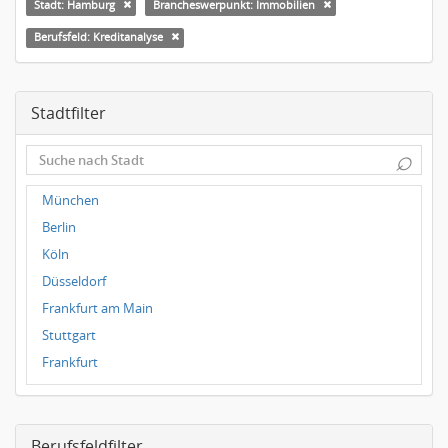
Stadt: Hamburg
Brancheswerpunkt: Immobilien
Berufsfeld: Kreditanalyse
Stadtfilter
⌕
München
Berlin
Köln
Düsseldorf
Frankfurt am Main
Stuttgart
Frankfurt
Dresden
Magdeburg
Berufsfeldfilter
Leipzig