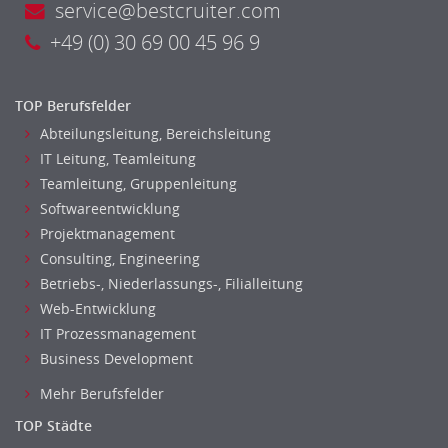
service@bestcruiter.com
Investment-Banking
+49 (0) 30 69 00 45 96 9
Banken, Finanzdienstleister und Versicherungen Leitung,
Teamleitung
Mergers & Acquisitions
TOP Berufsfelder
Privatkundengeschäft
Abteilungsleitung, Bereichsleitung
Mathematik, Produkt, Statistik
IT Leitung, Teamleitung
Versicherung: Sachbearbeitung
Teamleitung, Gruppenleitung
Zahlungsverkehr
Softwareentwicklung
Ausbilder
Projektmanagement
Berufsschule
Consulting, Engineering
Erwachsenenbildung
Betriebs-, Niederlassungs-, Filialleitung
Erzieher
Web-Entwicklung
Kindergarten, KiTa, Vorschule
IT Prozessmanagement
Business Development
Bildung & Soziales Leitung, Teamleitung
Sozialarbeit
Mehr Berufsfelder
Universität, Fachhochschule
TOP Städte
Unterricht: Grundschule