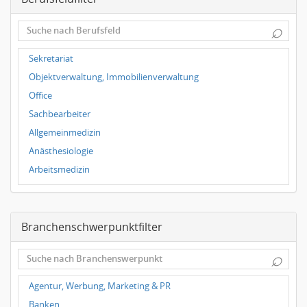
Dortmund
⌕
Wuppertal
Hallbergmoos
Sekretariat
Würzburg
Objektverwaltung, Immobilienverwaltung
Grünwald
Office
Ulm
Sachbearbeiter
Bielefeld
Allgemeinmedizin
Hannover
Anästhesiologie
Duisburg
Arbeitsmedizin
Augenheilkunde
Chirurgie
Branchenschwerpunktfilter
Frauenheilkunde, Geburtshilfe
Hals-Nasen-Ohrenheilkunde
⌕
Hautkrankheiten, Geschlechtskrankheiten
Hygienemedizin, Umweltmedizin
Agentur, Werbung, Marketing & PR
Innere Medizin
Banken