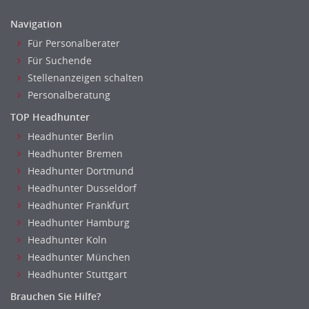
Personal Leitung, Teamleitung
Unternehmensberatung
Navigation
rec2rec
Versicherungen
Für Personalberater
Recruiting, Personalmarketing
Naturwissenschaften & Forschung
Für Suchende
Referent
Stellenanzeigen schalten
Anwaltschaft
Personalberatung
Justiziariat, Rechtsabteilung
TOP Headhunter
Notar-, Justizfachangestellter, Anwaltsfachgehilfe
Headhunter Berlin
Notariat
Headhunter Bremen
Richter, Justizbeamte
Headhunter Dortmund
Analyst
Headhunter Dusseldorf
Anlageberatung, Vermögensberatung
Headhunter Frankfurt
Asset-/Fonds-Management
Headhunter Hamburg
Börsenhandel
Headhunter Koln
Banken, Finanzdienstleister und Versicherungen Compliance,
Headhunter München
Sicherheit
Headhunter Stuttgart
Banken, Finanzdienstleister und Versicherungen Finanzen
Brauchen Sie Hilfe?
Firmenkundengeschäft