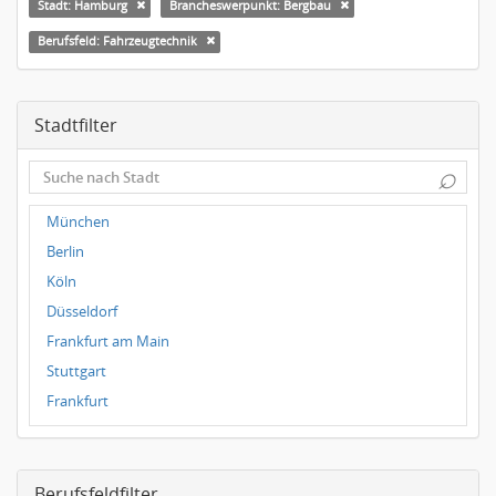
Stadt: Hamburg
Brancheswerpunkt: Bergbau
Berufsfeld: Fahrzeugtechnik
Stadtfilter
⌕
München
Berlin
Köln
Düsseldorf
Frankfurt am Main
Stuttgart
Frankfurt
Dresden
Magdeburg
Berufsfeldfilter
Leipzig