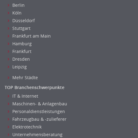
Einkauf, Materialwirtschaft & Logistik Leitung, Teamleitung
Berlin
Materialwirtschaft
Köln
Produktionslogistik
Düsseldorf
Einkauf, Materialwirtschaft & Logistik Prozessmanagement
Stuttgart
Supply-Chain-Management
Frankfurt am Main
Anlagenbuchhaltung
Hamburg
Controlling
Frankfurt
Dresden
Debitorenbuchhaltung
Leipzig
Finanzbuchhaltung, Bilanzbuchhaltung
Gehaltsbuchhaltung, Lohnbuchhaltung
Mehr Städte
Konzernbuchhaltung
TOP Branchenschwerpunkte
Kreditorenbuchhaltung
IT & Internet
Finanzen Leitung, Teamleitung
Maschinen- & Anlagenbau
Finanzen Prozessmanagement
Personaldienstleistungen
Rechnungswesen
Fahrzeugbau & -zulieferer
Revision
Elektrotechnik
Steuern
Unternehmensberatung