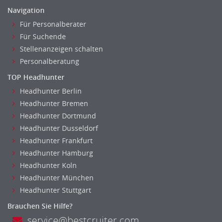
Investment-Banking
Navigation
Kreditanalyse
Für Personalberater
Banken, Finanzdienstleister und Versicherungen Leitung,
Für Suchende
Teamleitung
Stellenanzeigen schalten
Mergers & Acquisitions
Personalberatung
Privatkundengeschäft
TOP Headhunter
Mathematik, Produkt, Statistik
Headhunter Berlin
Versicherung: Sachbearbeitung
Headhunter Bremen
Zahlungsverkehr
Headhunter Dortmund
Ausbilder
Headhunter Dusseldorf
Berufsschule
Headhunter Frankfurt
Erwachsenenbildung
Headhunter Hamburg
Erzieher
Headhunter Koln
Headhunter München
Kindergarten, KiTa, Vorschule
Headhunter Stuttgart
Bildung & Soziales Leitung, Teamleitung
Sozialarbeit
Brauchen Sie Hilfe?
Universität, Fachhochschule
service@bestcruiter.com