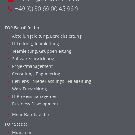
Unterricht: Grundschule
+49 (0) 30 69 00 45 96 9
Unterricht: Sekundarstufe
Architektur
TOP Berufsfelder
Fotografie, Video
Abteilungsleitung, Bereichsleitung
Grafik- und Kommunikationsdesign
IT Leitung, Teamleitung
Medien-, Screen-, Webdesign
Teamleitung, Gruppenleitung
Modedesign, Schmuckdesign
Softwareentwicklung
Produktdesign, Industriedesign
Projektmanagement
Theater, Schauspiel, Musik, Tanz
Consulting, Engineering
Beschaffungslogistik
Betriebs-, Niederlassungs-, Filialleitung
Disposition
Web-Entwicklung
Einkauf
IT Prozessmanagement
Logistik
Business Development
Entsorgungslogistik
Mehr Berufsfelder
Fuhrparkmanagement
TOP Städte
Lagerlogistik
München