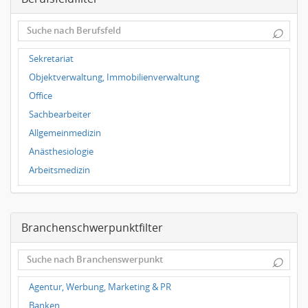
Dortmund
⌕
Wuppertal
Hallbergmoos
Sekretariat
Würzburg
Objektverwaltung, Immobilienverwaltung
Grünwald
Office
Ulm
Sachbearbeiter
Bielefeld
Allgemeinmedizin
Hannover
Anästhesiologie
Duisburg
Arbeitsmedizin
Augenheilkunde
Chirurgie
Branchenschwerpunktfilter
Frauenheilkunde, Geburtshilfe
Hals-Nasen-Ohrenheilkunde
⌕
Hautkrankheiten, Geschlechtskrankheiten
Hygienemedizin, Umweltmedizin
Agentur, Werbung, Marketing & PR
Innere Medizin
Banken