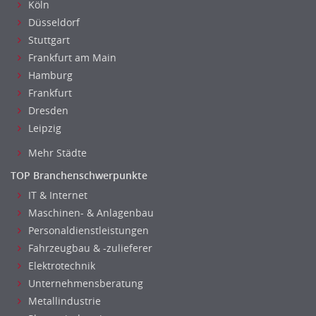
Köln
Wirtschaftsingenieur
Düsseldorf
Technisches Gebäudemanagement (TGM)
Stuttgart
Anwendungsadministration
Frankfurt am Main
Consulting, Engineering
Hamburg
Data Warehouse, Business Intelligence
Frankfurt
Datenbanken
Dresden
Embedded Systems
Leipzig
Helpdesk
Mehr Städte
IT Leitung, Teamleitung
TOP Branchenschwerpunkte
Projektmanagement
IT & Internet
IT Prozessmanagement
Maschinen- & Anlagenbau
Qualitätssicherung, Qualitätsprüfung
Personaldienstleistungen
SAP/ERP-Beratung, Entwicklung
Fahrzeugbau & -zulieferer
Security
Elektrotechnik
Softwareentwicklung
Unternehmensberatung
Systemadministration, Netzwerkadministration
Metallindustrie
Training