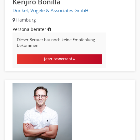
Kenjiro Bonilla
Produktdesign, Industriedesign
Dunkel, Vögele & Associates GmbH
Theater, Schauspiel, Musik, Tanz
Hamburg
Beschaffungslogistik
Personalberater
Disposition
Dieser Berater hat noch keine Empfehlung
Einkauf
bekommen.
Logistik
Entsorgungslogistik
Jetzt bewerten! »
Fuhrparkmanagement
Lagerlogistik
Materialwirtschaft
Produktionslogistik
Einkauf, Materialwirtschaft & Logistik Prozessmanagement
Supply-Chain-Management
Anlagenbuchhaltung
Controlling
Debitorenbuchhaltung