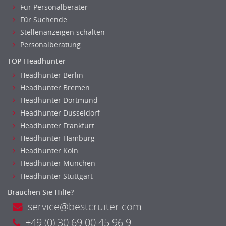
Für Personalberater
Holzhandwerk
Für Suchende
Handwerk, Dienstleistung & Fertigung Leitung, Teamleitung
Stellenanzeigen schalten
Maler, Lackierer
Personalberatung
Mechaniker
TOP Headhunter
Metallhandwerk
Headhunter Berlin
Nahrungsmittelherstellung, -verarbeitung
Headhunter Bremen
Raumgestaltung
Headhunter Dortmund
Reiseverkehr, Touristik
Headhunter Dusseldorf
Sicherheitsdienste, Schutzdienste
Headhunter Frankfurt
Automatisierungstechnik
Headhunter Hamburg
Bauwesen
Headhunter Koln
Elektrotechnik, Elektronik
Headhunter München
Energie und Umwelttechnik
Headhunter Stuttgart
Entwicklung
Brauchen Sie Hilfe?
Fahrzeugtechnik
service@bestcruiter.com
Fertigungstechnik
+49 (0) 30 69 00 45 96 9