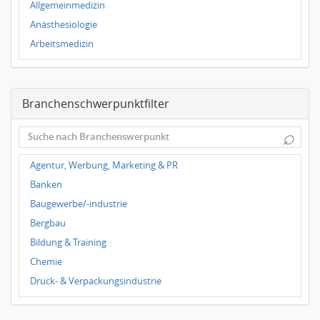
Allgemeinmedizin
Hannover
Anästhesiologie
Duisburg
Arbeitsmedizin
Augenheilkunde
Chirurgie
Branchenschwerpunktfilter
Frauenheilkunde, Geburtshilfe
Hals-Nasen-Ohrenheilkunde
⌕
Hautkrankheiten, Geschlechtskrankheiten
Hygienemedizin, Umweltmedizin
Agentur, Werbung, Marketing & PR
Innere Medizin
Banken
Kieferchirurgie, Mundchirurgie, Gesichtschirurgie
Baugewerbe/-industrie
Kindermedizin, Jugendmedizin
Bergbau
Kinderpsychiatrie, Jugendpsychiatrie
Bildung & Training
Klinische Forschung
Chemie
Neurochirurgie, Neurologie, Neuropathologie
Druck- & Verpackungsindustrie
Onkologie
Elektrotechnik
Orthopädie, Unfallchirurgie
Energie- & Wasserversorgung