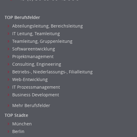
gebaeude-versorgungs-sicherheitstechnik
Kunststofftechnik
Leitung, Teamleitung
TOP Berufsfelder
Luft- und Raumfahrttechnik
Abteilungsleitung, Bereichsleitung
Maschinenbau
IT Leitung, Teamleitung
Teamleitung, Gruppenleitung
Materialwissenschaft
Softwareentwicklung
Mechatronik
Projektmanagement
Medizintechnik
Consulting, Engineering
Optiker, Akustiker
Betriebs-, Niederlassungs-, Filialleitung
Brandschutz
Web-Entwicklung
Prozessmanagement
IT Prozessmanagement
Qualitätsmanagement
Business Development
Technische Dokumentation
Mehr Berufsfelder
Technischer Systemplaner, Bauzeichner
TOP Städte
Veranstaltungstechnik
München
Verfahrenstechnik
Berlin
Vertriebsingenieur