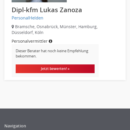
Finanzbuchhaltung, Bilanzbuchhaltung
Dipl-kfm Lukas Zanoza
Gehaltsbuchhaltung, Lohnbuchhaltung
Konzernbuchhaltung
PersonalHelden
Kreditorenbuchhaltung
Bramsche, Osnabrück, Münster, Hamburg,
Düsseldorf, Köln
Finanzen Leitung, Teamleitung
Finanzen Prozessmanagement
Personalvermittler
Rechnungswesen
Dieser Berater hat noch keine Empfehlung
bekommen.
Revision
Steuern
Jetzt bewerten! »
Treasury
Wirtschaftsprüfung
Arbeitssicherheit
Montage
Beauty, Wellness
Elektrik, Sanitär, Heizung, Klima
Fertigung, Produktion
Navigation
Gastronomie, Hotellerie