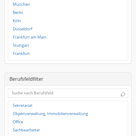
München
Berlin
Köln
Düsseldorf
Frankfurt am Main
Stuttgart
Frankfurt
Dresden
Magdeburg
Berufsfeldfilter
Leipzig
Dortmund
⌕
Wuppertal
Hallbergmoos
Sekretariat
Würzburg
Objektverwaltung, Immobilienverwaltung
Grünwald
Office
Ulm
Sachbearbeiter
Bielefeld