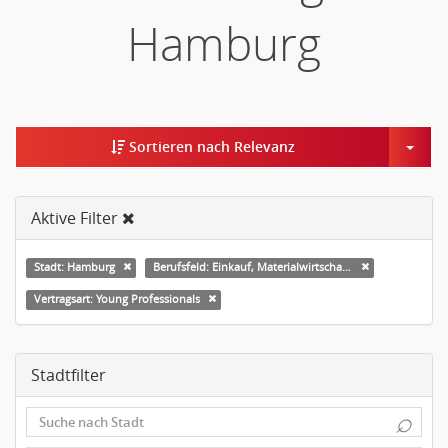
Hamburg
Togg
Sortieren nach Relevanz
Aktive Filter
Stadt: Hamburg
Berufsfeld: Einkauf, Materialwirtschaft & Logistik Leitung, Teamleitung
Vertragsart: Young Professionals
Stadtfilter
⌕