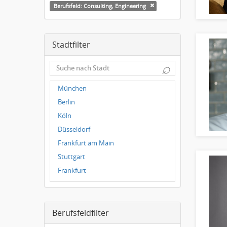
Berufsfeld: Consulting, Engineering
Stadtfilter
⌕
München
Berlin
Köln
Düsseldorf
Frankfurt am Main
Stuttgart
Frankfurt
Dresden
Magdeburg
Berufsfeldfilter
Leipzig
Dortmund