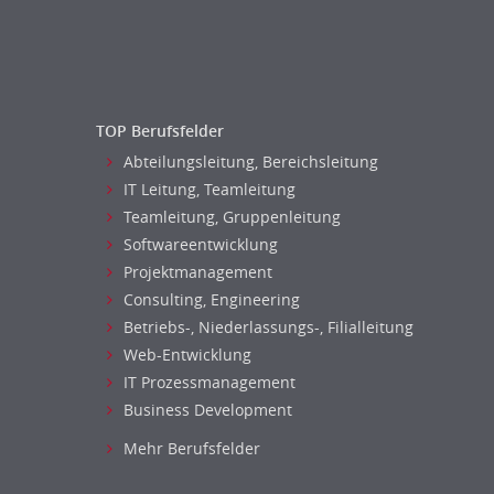
Banken, Finanzdienstleister und
Versicherungen Compliance, Sicherheit
Banken, Finanzdienstleister und
Versicherungen Finanzen
Firmenkundengeschäft
TOP Berufsfelder
Investment-Banking
Abteilungsleitung, Bereichsleitung
Kreditanalyse
IT Leitung, Teamleitung
Banken, Finanzdienstleister und
Teamleitung, Gruppenleitung
Versicherungen Leitung, Teamleitung
Softwareentwicklung
Mergers & Acquisitions
Projektmanagement
Privatkundengeschäft
Consulting, Engineering
Mathematik, Produkt, Statistik
Betriebs-, Niederlassungs-, Filialleitung
Versicherung: Sachbearbeitung
Web-Entwicklung
Zahlungsverkehr
IT Prozessmanagement
Ausbilder
Business Development
Berufsschule
Mehr Berufsfelder
Erwachsenenbildung
Erzieher