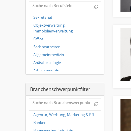
⌕
Wuppertal
Hallbergmoos
Sekretariat
Würzburg
Objektverwaltung,
Grünwald
Immobilienverwaltung
Ulm
Office
Bielefeld
Sachbearbeiter
Hannover
Allgemeinmedizin
Duisburg
Anästhesiologie
Arbeitsmedizin
Augenheilkunde
Chirurgie
Branchenschwerpunktfilter
Frauenheilkunde, Geburtshilfe
⌕
Hals-Nasen-Ohrenheilkunde
Hautkrankheiten,
Agentur, Werbung, Marketing & PR
Geschlechtskrankheiten
Banken
Hygienemedizin, Umweltmedizin
Baugewerbe/-industrie