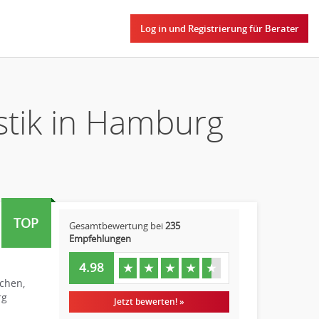
Log in und Registrierung für Berater
stik in Hamburg
TOP
Gesamtbewertung bei
235
Empfehlungen
4.98
★
★
★
★
★
chen,
rg
Jetzt bewerten! »