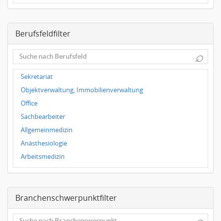
Dresden
Magdeburg
Berufsfeldfilter
Leipzig
Dortmund
⌕
Wuppertal
Hallbergmoos
Sekretariat
Würzburg
Objektverwaltung, Immobilienverwaltung
Grünwald
Office
Ulm
Sachbearbeiter
Bielefeld
Allgemeinmedizin
Hannover
Anästhesiologie
Duisburg
Arbeitsmedizin
Augenheilkunde
Chirurgie
Branchenschwerpunktfilter
Frauenheilkunde, Geburtshilfe
Hals-Nasen-Ohrenheilkunde
⌕