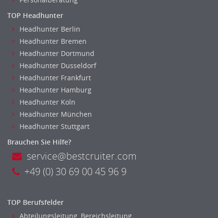
Reiseverkehr, Touristik
TOP Headhunter
Sicherheitsdienste, Schutzdienste
Headhunter Berlin
Automatisierungstechnik
Headhunter Bremen
Bauwesen
Headhunter Dortmund
Elektrotechnik, Elektronik
Headhunter Dusseldorf
Energie und Umwelttechnik
Headhunter Frankfurt
Entwicklung
Headhunter Hamburg
Fahrzeugtechnik
Headhunter Koln
Fertigungstechnik
Headhunter München
gebaeude-versorgungs-sicherheitstechnik
Headhunter Stuttgart
Kunststofftechnik
Brauchen Sie Hilfe?
Leitung, Teamleitung
service@bestcruiter.com
Luft- und Raumfahrttechnik
+49 (0) 30 69 00 45 96 9
Maschinenbau
Materialwissenschaft
TOP Berufsfelder
Mechatronik
Abteilungsleitung, Bereichsleitung
Medizintechnik