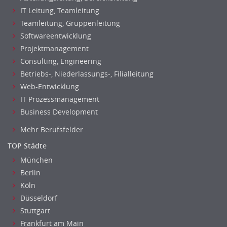
IT Leitung, Teamleitung
Optiker, Akustiker
Teamleitung, Gruppenleitung
Brandschutz
Softwareentwicklung
Prozessmanagement
Projektmanagement
Qualitätsmanagement
Consulting, Engineering
Technische Dokumentation
Betriebs-, Niederlassungs-, Filialleitung
Technischer Systemplaner, Bauzeichner
Web-Entwicklung
Veranstaltungstechnik
IT Prozessmanagement
Verfahrenstechnik
Business Development
Vertriebsingenieur
Mehr Berufsfelder
Wirtschaftsingenieur
TOP Städte
Technisches Gebäudemanagement (TGM)
München
Anwendungsadministration
Berlin
Consulting, Engineering
Köln
Data Warehouse, Business Intelligence
Düsseldorf
Datenbanken
Stuttgart
Embedded Systems
Frankfurt am Main