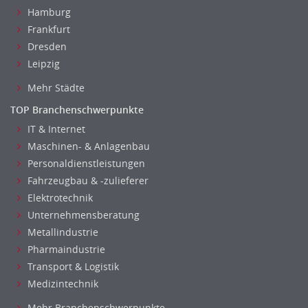
Helpdesk
Hamburg
IT Leitung, Teamleitung
Frankfurt
Projektmanagement
Dresden
IT Prozessmanagement
Leipzig
Qualitätssicherung, Qualitätsprüfung
Mehr Städte
SAP/ERP-Beratung, Entwicklung
TOP Branchenschwerpunkte
Security
IT & Internet
Softwareentwicklung
Maschinen- & Anlagenbau
Systemadministration, Netzwerkadministration
Personaldienstleistungen
Training
Fahrzeugbau & -zulieferer
Web-Entwicklung
Elektrotechnik
Wirtschaftsinformatik
Unternehmensberatung
Biologie
Metallindustrie
Biotechnologie
Pharmaindustrie
Chemie
Transport & Logistik
Medizintechnik
Geowissenschaften
Labor, Forschung
Mehr Branchenschwerpunkte