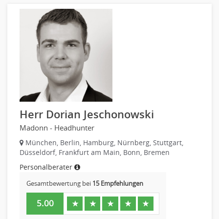
Banken, Finanzdienstleister und Versicherungen Finanzen
Firmenkundengeschäft
Investment-Banking
Kreditanalyse
Banken, Finanzdienstleister und Versicherungen Leitung,
Teamleitung
Mergers & Acquisitions
Privatkundengeschäft
Mathematik, Produkt, Statistik
Herr Dorian Jeschonowski
Versicherung: Sachbearbeitung
Madonn - Headhunter
Zahlungsverkehr
München, Berlin, Hamburg, Nürnberg, Stuttgart,
Ausbilder
Düsseldorf, Frankfurt am Main, Bonn, Bremen
Berufsschule
Personalberater
Erwachsenenbildung
Erzieher
Gesamtbewertung bei
15 Empfehlungen
Kindergarten, KiTa, Vorschule
5.00
★
★
★
★
★
Bildung & Soziales Leitung, Teamleitung