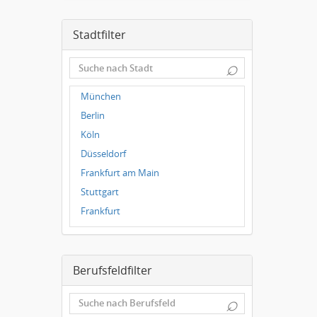
Stadtfilter
⌕
München
Berlin
Köln
Düsseldorf
Frankfurt am Main
Stuttgart
Frankfurt
Dresden
Magdeburg
Berufsfeldfilter
Leipzig
Dortmund
⌕
Wuppertal