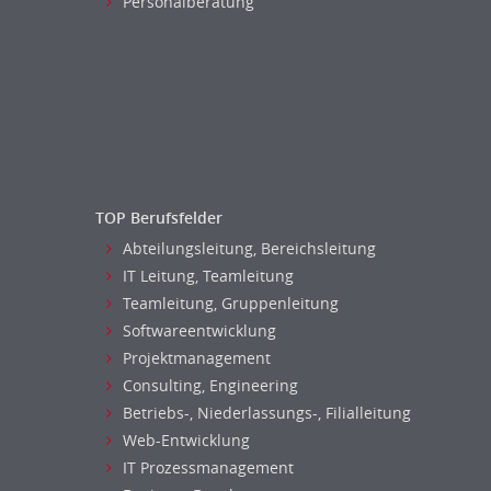
Personalberatung
Versicherungen
Human Resources
Naturwissenschaften & Forschung
Personal Leitung, Teamleitung
rec2rec
Recruiting, Personalmarketing
Referent
Anwaltschaft
Justiziariat, Rechtsabteilung
TOP Berufsfelder
Notar-, Justizfachangestellter,
Abteilungsleitung, Bereichsleitung
Anwaltsfachgehilfe
IT Leitung, Teamleitung
Notariat
Teamleitung, Gruppenleitung
Richter, Justizbeamte
Softwareentwicklung
Analyst
Projektmanagement
Anlageberatung, Vermögensberatung
Consulting, Engineering
Asset-/Fonds-Management
Betriebs-, Niederlassungs-, Filialleitung
Börsenhandel
Web-Entwicklung
Banken, Finanzdienstleister und
IT Prozessmanagement
Versicherungen Compliance, Sicherheit