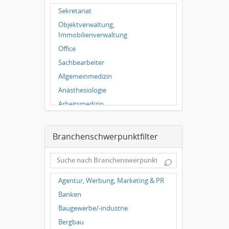
Hallbergmoos
Sekretariat
Würzburg
Objektverwaltung,
Grünwald
Immobilienverwaltung
Ulm
Office
Bielefeld
Sachbearbeiter
Hannover
Allgemeinmedizin
Duisburg
Anästhesiologie
Arbeitsmedizin
Augenheilkunde
Chirurgie
Branchenschwerpunktfilter
Frauenheilkunde, Geburtshilfe
⌕
Hals-Nasen-Ohrenheilkunde
Hautkrankheiten,
Agentur, Werbung, Marketing & PR
Geschlechtskrankheiten
Banken
Hygienemedizin, Umweltmedizin
Baugewerbe/-industrie
Innere Medizin
Bergbau
Kieferchirurgie, Mundchirurgie,