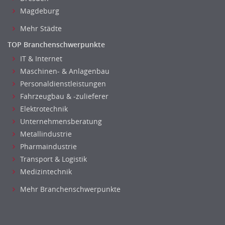
Magdeburg
IT Prozessmanagement
Qualitätssicherung, Qualitätsprüfung
Mehr Städte
SAP/ERP-Beratung, Entwicklung
TOP Branchenschwerpunkte
Security
IT & Internet
Softwareentwicklung
Maschinen- & Anlagenbau
Systemadministration, Netzwerkadministration
Personaldienstleistungen
Training
Fahrzeugbau & -zulieferer
Web-Entwicklung
Elektrotechnik
Unternehmensberatung
Wirtschaftsinformatik
Metallindustrie
Biologie
Pharmaindustrie
Biotechnologie
Transport & Logistik
Chemie
Medizintechnik
Geowissenschaften
Mehr Branchenschwerpunkte
Labor, Forschung
Pharmazie
Physik