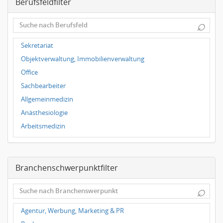
Berufsfeldfilter
Leipzig
Dortmund
⌕
Wuppertal
Hallbergmoos
Sekretariat
Würzburg
Objektverwaltung, Immobilienverwaltung
Grünwald
Office
Ulm
Sachbearbeiter
Bielefeld
Allgemeinmedizin
Hannover
Anästhesiologie
Duisburg
Arbeitsmedizin
Augenheilkunde
Chirurgie
Branchenschwerpunktfilter
Frauenheilkunde, Geburtshilfe
Hals-Nasen-Ohrenheilkunde
⌕
Hautkrankheiten, Geschlechtskrankheiten
Hygienemedizin, Umweltmedizin
Agentur, Werbung, Marketing & PR
Innere Medizin