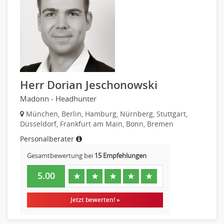
Investment-Banking
Kreditanalyse
Banken, Finanzdienstleister und Versicherungen Leitung,
Teamleitung
Mergers & Acquisitions
Privatkundengeschäft
Herr Dorian Jeschonowski
Mathematik, Produkt, Statistik
Madonn - Headhunter
Versicherung: Sachbearbeitung
München, Berlin, Hamburg, Nürnberg, Stuttgart,
Zahlungsverkehr
Düsseldorf, Frankfurt am Main, Bonn, Bremen
Ausbilder
Personalberater
Berufsschule
Erwachsenenbildung
Gesamtbewertung bei
15 Empfehlungen
Erzieher
5.00
★
★
★
★
★
Kindergarten, KiTa, Vorschule
Bildung & Soziales Leitung, Teamleitung
Jetzt bewerten! »
Sozialarbeit
Universität, Fachhochschule