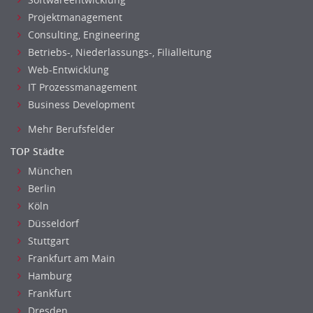
Prozessmanagement
Projektmanagement
Qualitätsmanagement
Consulting, Engineering
Technische Dokumentation
Betriebs-, Niederlassungs-, Filialleitung
Technischer Systemplaner, Bauzeichner
Web-Entwicklung
Veranstaltungstechnik
IT Prozessmanagement
Business Development
Verfahrenstechnik
Vertriebsingenieur
Mehr Berufsfelder
Wirtschaftsingenieur
TOP Städte
Technisches Gebäudemanagement (TGM)
München
Anwendungsadministration
Berlin
Consulting, Engineering
Köln
Data Warehouse, Business Intelligence
Düsseldorf
Datenbanken
Stuttgart
Embedded Systems
Frankfurt am Main
Helpdesk
Hamburg
Frankfurt
IT Leitung, Teamleitung
Dresden
Projektmanagement