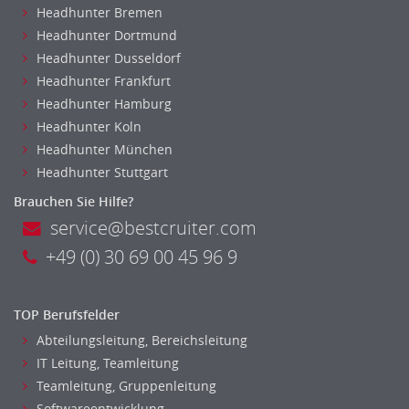
Automatisierungstechnik
Headhunter Bremen
Bauwesen
Headhunter Dortmund
Elektrotechnik, Elektronik
Headhunter Dusseldorf
Energie und Umwelttechnik
Headhunter Frankfurt
Entwicklung
Headhunter Hamburg
Headhunter Koln
Fahrzeugtechnik
Headhunter München
Fertigungstechnik
Headhunter Stuttgart
gebaeude-versorgungs-sicherheitstechnik
Kunststofftechnik
Brauchen Sie Hilfe?
service@bestcruiter.com
Leitung, Teamleitung
Luft- und Raumfahrttechnik
+49 (0) 30 69 00 45 96 9
Maschinenbau
Materialwissenschaft
TOP Berufsfelder
Mechatronik
Abteilungsleitung, Bereichsleitung
Medizintechnik
IT Leitung, Teamleitung
Optiker, Akustiker
Teamleitung, Gruppenleitung
Brandschutz
Softwareentwicklung