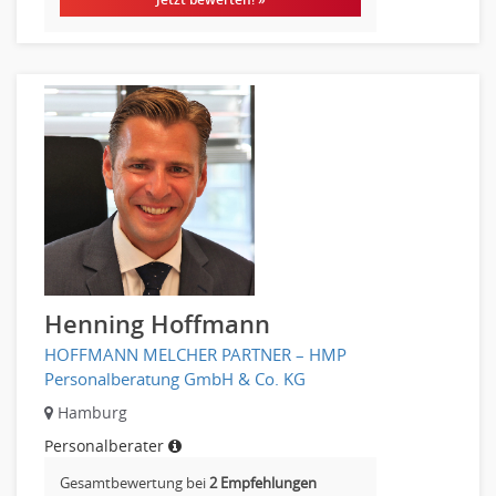
Materialwirtschaft
Produktionslogistik
Einkauf, Materialwirtschaft & Logistik Prozessmanagement
Supply-Chain-Management
Anlagenbuchhaltung
Controlling
Debitorenbuchhaltung
Finanzbuchhaltung, Bilanzbuchhaltung
Gehaltsbuchhaltung, Lohnbuchhaltung
Konzernbuchhaltung
Kreditorenbuchhaltung
Henning Hoffmann
Finanzen Leitung, Teamleitung
HOFFMANN MELCHER PARTNER – HMP
Finanzen Prozessmanagement
Personalberatung GmbH & Co. KG
Rechnungswesen
Hamburg
Revision
Personalberater
Steuern
Gesamtbewertung bei
2 Empfehlungen
Treasury