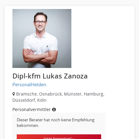
Unterricht: Grundschule
Unterricht: Sekundarstufe
Architektur
Fotografie, Video
Grafik- und Kommunikationsdesign
Medien-, Screen-, Webdesign
Modedesign, Schmuckdesign
Produktdesign, Industriedesign
Dipl-kfm Lukas Zanoza
Theater, Schauspiel, Musik, Tanz
Disposition
PersonalHelden
Einkauf
Bramsche, Osnabrück, Münster, Hamburg,
Logistik
Düsseldorf, Köln
Entsorgungslogistik
Personalvermittler
Fuhrparkmanagement
Dieser Berater hat noch keine Empfehlung
Lagerlogistik
bekommen.
Einkauf, Materialwirtschaft & Logistik Leitung, Teamleitung
Jetzt bewerten! »