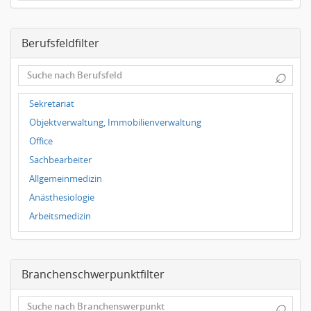
Dresden
Magdeburg
Berufsfeldfilter
Leipzig
Dortmund
⌕
Wuppertal
Hallbergmoos
Sekretariat
Würzburg
Objektverwaltung, Immobilienverwaltung
Grünwald
Office
Ulm
Sachbearbeiter
Bielefeld
Allgemeinmedizin
Hannover
Anästhesiologie
Duisburg
Arbeitsmedizin
Augenheilkunde
Chirurgie
Branchenschwerpunktfilter
Frauenheilkunde, Geburtshilfe
Hals-Nasen-Ohrenheilkunde
⌕
Hautkrankheiten, Geschlechtskrankheiten