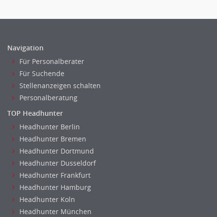
Telekommunikation
Vertriebsmarketing
Textilien & Bekleidung
Human Resources
Transport & Logistik
Personal Leitung, Teamleitung
Unternehmensberatung
Navigation
rec2rec
Versicherungen
Für Personalberater
Recruiting, Personalmarketing
Naturwissenschaften & Forschung
Für Suchende
Referent
Stellenanzeigen schalten
Anwaltschaft
Personalberatung
Justiziariat, Rechtsabteilung
TOP Headhunter
Notar-, Justizfachangestellter, Anwaltsfachgehilfe
Headhunter Berlin
Notariat
Headhunter Bremen
Richter, Justizbeamte
Headhunter Dortmund
Analyst
Headhunter Dusseldorf
Anlageberatung, Vermögensberatung
Headhunter Frankfurt
Asset-/Fonds-Management
Headhunter Hamburg
Börsenhandel
Headhunter Koln
Banken, Finanzdienstleister und Versicherungen Compliance,
Headhunter München
Sicherheit