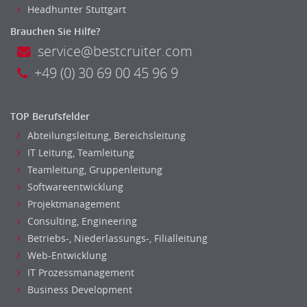
Headhunter Stuttgart
Banken, Finanzdienstleister und Versicherungen Finanzen
Brauchen Sie Hilfe?
Firmenkundengeschäft
service@bestcruiter.com
Investment-Banking
+49 (0) 30 69 00 45 96 9
Kreditanalyse
Mergers & Acquisitions
Privatkundengeschäft
TOP Berufsfelder
Mathematik, Produkt, Statistik
Abteilungsleitung, Bereichsleitung
Versicherung: Sachbearbeitung
IT Leitung, Teamleitung
Zahlungsverkehr
Teamleitung, Gruppenleitung
Ausbilder
Softwareentwicklung
Berufsschule
Projektmanagement
Erwachsenenbildung
Consulting, Engineering
Betriebs-, Niederlassungs-, Filialleitung
Erzieher
Web-Entwicklung
Kindergarten, KiTa, Vorschule
IT Prozessmanagement
Bildung & Soziales Leitung, Teamleitung
Business Development
Sozialarbeit