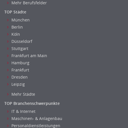
Universität, Fachhochschule
Mehr Berufsfelder
Unterricht: Grundschule
TOP Städte
Unterricht: Sekundarstufe
München
Architektur
Berlin
Fotografie, Video
Köln
Grafik- und Kommunikationsdesign
Düsseldorf
Stuttgart
Medien-, Screen-, Webdesign
Frankfurt am Main
Modedesign, Schmuckdesign
Hamburg
Produktdesign, Industriedesign
Frankfurt
Theater, Schauspiel, Musik, Tanz
Dresden
Beschaffungslogistik
Leipzig
Disposition
Mehr Städte
Einkauf
Logistik
TOP Branchenschwerpunkte
Entsorgungslogistik
IT & Internet
Fuhrparkmanagement
Maschinen- & Anlagenbau
Personaldienstleistungen
Lagerlogistik