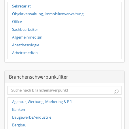
Hallbergmoos
Sekretariat
Würzburg
Objektverwaltung, Immobilienverwaltung
Grünwald
Office
Ulm
Sachbearbeiter
Bielefeld
Allgemeinmedizin
Hannover
Anästhesiologie
Duisburg
Arbeitsmedizin
Augenheilkunde
Chirurgie
Branchenschwerpunktfilter
Frauenheilkunde, Geburtshilfe
Hals-Nasen-Ohrenheilkunde
⌕
Hautkrankheiten, Geschlechtskrankheiten
Hygienemedizin, Umweltmedizin
Agentur, Werbung, Marketing & PR
Innere Medizin
Banken
Kieferchirurgie, Mundchirurgie, Gesichtschirurgie
Baugewerbe/-industrie
Kindermedizin, Jugendmedizin
Bergbau