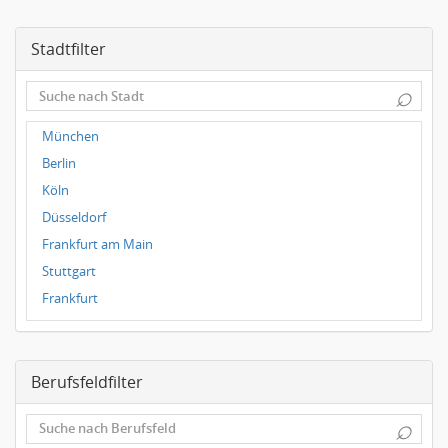
Stadtfilter
⌕
München
Berlin
Köln
Düsseldorf
Frankfurt am Main
Stuttgart
Frankfurt
Dresden
Magdeburg
Berufsfeldfilter
Leipzig
Dortmund
⌕
Wuppertal