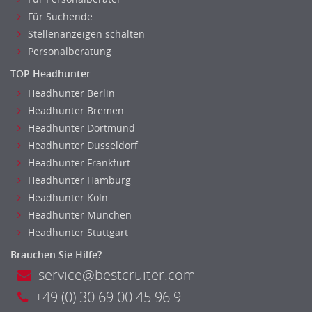
Recruiting, Personalmarketing
Naturwissenschaften & Forschung
Für Suchende
Referent
Stellenanzeigen schalten
Anwaltschaft
Personalberatung
Justiziariat, Rechtsabteilung
TOP Headhunter
Notar-, Justizfachangestellter, Anwaltsfachgehilfe
Headhunter Berlin
Notariat
Headhunter Bremen
Richter, Justizbeamte
Headhunter Dortmund
Analyst
Headhunter Dusseldorf
Anlageberatung, Vermögensberatung
Headhunter Frankfurt
Asset-/Fonds-Management
Headhunter Hamburg
Börsenhandel
Headhunter Koln
Banken, Finanzdienstleister und Versicherungen Compliance,
Headhunter München
Sicherheit
Headhunter Stuttgart
Banken, Finanzdienstleister und Versicherungen Finanzen
Brauchen Sie Hilfe?
Firmenkundengeschäft
service@bestcruiter.com
Investment-Banking
+49 (0) 30 69 00 45 96 9
Kreditanalyse