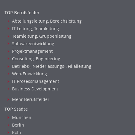
Mergers & Acquisitions
Privatkundengeschäft
TOP Berufsfelder
Mathematik, Produkt, Statistik
Abteilungsleitung, Bereichsleitung
Versicherung: Sachbearbeitung
IT Leitung, Teamleitung
Zahlungsverkehr
Teamleitung, Gruppenleitung
Ausbilder
Softwareentwicklung
Berufsschule
Projektmanagement
Erwachsenenbildung
Consulting, Engineering
Betriebs-, Niederlassungs-, Filialleitung
Erzieher
Web-Entwicklung
Kindergarten, KiTa, Vorschule
IT Prozessmanagement
Bildung & Soziales Leitung, Teamleitung
Business Development
Sozialarbeit
Universität, Fachhochschule
Mehr Berufsfelder
Unterricht: Grundschule
TOP Städte
Unterricht: Sekundarstufe
München
Architektur
Berlin
Fotografie, Video
Köln