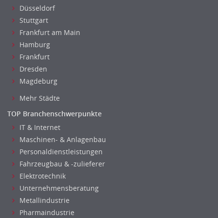
Grafik- und Kommunikationsdesign
Düsseldorf
Stuttgart
Medien-, Screen-, Webdesign
Frankfurt am Main
Modedesign, Schmuckdesign
Hamburg
Produktdesign, Industriedesign
Frankfurt
Theater, Schauspiel, Musik, Tanz
Dresden
Beschaffungslogistik
Magdeburg
Disposition
Mehr Städte
Einkauf
Logistik
TOP Branchenschwerpunkte
Entsorgungslogistik
IT & Internet
Fuhrparkmanagement
Maschinen- & Anlagenbau
Personaldienstleistungen
Lagerlogistik
Fahrzeugbau & -zulieferer
Einkauf, Materialwirtschaft & Logistik Leitung, Teamleitung
Elektrotechnik
Materialwirtschaft
Unternehmensberatung
Produktionslogistik
Metallindustrie
Einkauf, Materialwirtschaft & Logistik Prozessmanagement
Pharmaindustrie
Supply-Chain-Management