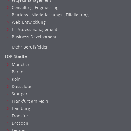
Projektmanagement
Reiseverkehr, Touristik
Consulting, Engineering
Sicherheitsdienste, Schutzdienste
Betriebs-, Niederlassungs-, Filialleitung
Automatisierungstechnik
Web-Entwicklung
Bauwesen
IT Prozessmanagement
Elektrotechnik, Elektronik
Business Development
Energie und Umwelttechnik
Mehr Berufsfelder
Entwicklung
TOP Städte
Fahrzeugtechnik
München
Fertigungstechnik
Berlin
gebaeude-versorgungs-sicherheitstechnik
Köln
Kunststofftechnik
Düsseldorf
Leitung, Teamleitung
Stuttgart
Luft- und Raumfahrttechnik
Frankfurt am Main
Maschinenbau
Hamburg
Materialwissenschaft
Frankfurt
Mechatronik
Dresden
Leipzig
Medizintechnik