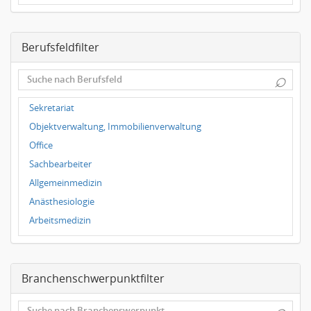
Dresden
Magdeburg
Berufsfeldfilter
Leipzig
Dortmund
⌕
Wuppertal
Hallbergmoos
Sekretariat
Würzburg
Objektverwaltung, Immobilienverwaltung
Grünwald
Office
Ulm
Sachbearbeiter
Bielefeld
Allgemeinmedizin
Hannover
Anästhesiologie
Duisburg
Arbeitsmedizin
Augenheilkunde
Chirurgie
Branchenschwerpunktfilter
Frauenheilkunde, Geburtshilfe
Hals-Nasen-Ohrenheilkunde
⌕