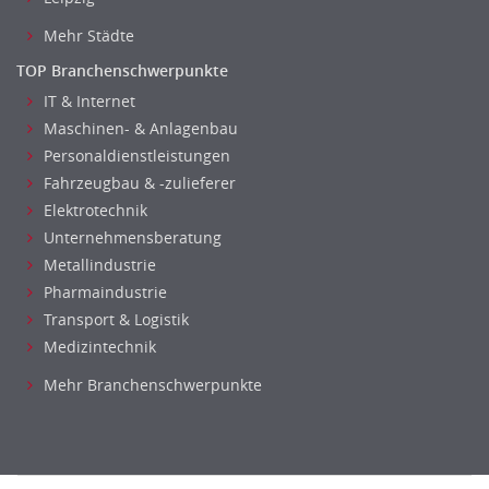
Optiker, Akustiker
Mehr Städte
Brandschutz
TOP Branchenschwerpunkte
Prozessmanagement
IT & Internet
Qualitätsmanagement
Maschinen- & Anlagenbau
Technische Dokumentation
Personaldienstleistungen
Technischer Systemplaner, Bauzeichner
Fahrzeugbau & -zulieferer
Veranstaltungstechnik
Elektrotechnik
Verfahrenstechnik
Unternehmensberatung
Vertriebsingenieur
Metallindustrie
Pharmaindustrie
Wirtschaftsingenieur
Transport & Logistik
Technisches Gebäudemanagement (TGM)
Medizintechnik
Anwendungsadministration
Consulting, Engineering
Mehr Branchenschwerpunkte
Data Warehouse, Business Intelligence
Datenbanken
Embedded Systems