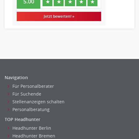
5.00
★
★
★
★
★
Lagerlogistik
Einkauf, Materialwirtschaft & Logistik Leitung, Teamleitung
Jetzt bewerten! »
Materialwirtschaft
Produktionslogistik
Einkauf, Materialwirtschaft & Logistik Prozessmanagement
Supply-Chain-Management
Anlagenbuchhaltung
Controlling
Debitorenbuchhaltung
Navigation
Finanzbuchhaltung, Bilanzbuchhaltung
Für Personalberater
Gehaltsbuchhaltung, Lohnbuchhaltung
Für Suchende
Konzernbuchhaltung
Stellenanzeigen schalten
Kreditorenbuchhaltung
Personalberatung
Finanzen Leitung, Teamleitung
TOP Headhunter
Finanzen Prozessmanagement
Headhunter Berlin
Rechnungswesen
Headhunter Bremen