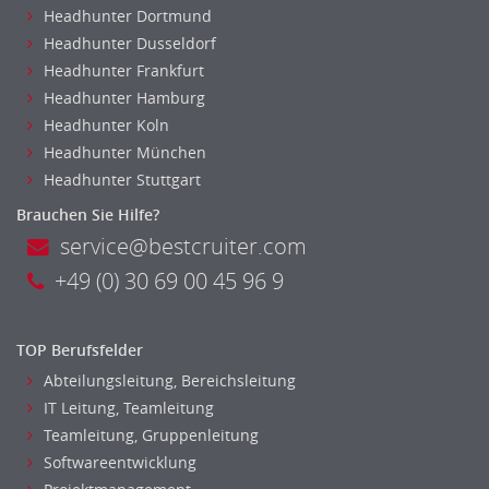
Revision
Headhunter Dortmund
Steuern
Headhunter Dusseldorf
Treasury
Headhunter Frankfurt
Wirtschaftsprüfung
Headhunter Hamburg
Arbeitssicherheit
Headhunter Koln
Montage
Headhunter München
Headhunter Stuttgart
Beauty, Wellness
Elektrik, Sanitär, Heizung, Klima
Brauchen Sie Hilfe?
Fertigung, Produktion
service@bestcruiter.com
Gastronomie, Hotellerie
+49 (0) 30 69 00 45 96 9
Holzhandwerk
Handwerk, Dienstleistung & Fertigung Leitung, Teamleitung
TOP Berufsfelder
Maler, Lackierer
Abteilungsleitung, Bereichsleitung
Mechaniker
IT Leitung, Teamleitung
Metallhandwerk
Teamleitung, Gruppenleitung
Nahrungsmittelherstellung, -verarbeitung
Softwareentwicklung
Raumgestaltung