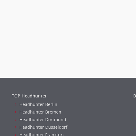
TOP Headhunter
B
Headhunter Berlin
Headhunter Bremen
Headhunter Dortmund
Headhunter Dusseldorf
Headhunter Frankfurt