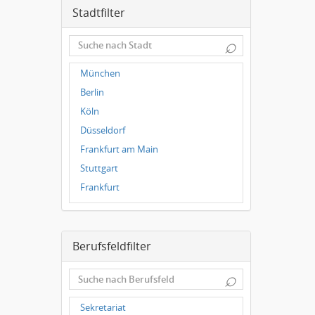
Stadtfilter
⌕
München
Berlin
Köln
Düsseldorf
Frankfurt am Main
Stuttgart
Frankfurt
Dresden
Magdeburg
Berufsfeldfilter
Leipzig
Dortmund
⌕
Wuppertal
Hallbergmoos
Sekretariat