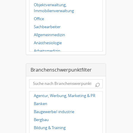
Würzburg
Objektverwaltung,
Grünwald
Immobilienverwaltung
Ulm
Office
Bielefeld
Sachbearbeiter
Hannover
Allgemeinmedizin
Duisburg
Anästhesiologie
Arbeitsmedizin
Augenheilkunde
Chirurgie
Branchenschwerpunktfilter
Frauenheilkunde, Geburtshilfe
⌕
Hals-Nasen-Ohrenheilkunde
Hautkrankheiten,
Agentur, Werbung, Marketing & PR
Geschlechtskrankheiten
Banken
Hygienemedizin, Umweltmedizin
Baugewerbe/-industrie
Innere Medizin
Bergbau
Kieferchirurgie, Mundchirurgie,
Gesichtschirurgie
Bildung & Training