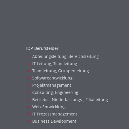
Naturwissenschaften & Forschung
Personal Leitung, Teamleitung
rec2rec
Recruiting, Personalmarketing
Referent
Anwaltschaft
Justiziariat, Rechtsabteilung
TOP Berufsfelder
Notar-, Justizfachangestellter,
Abteilungsleitung, Bereichsleitung
Anwaltsfachgehilfe
IT Leitung, Teamleitung
Notariat
Teamleitung, Gruppenleitung
Richter, Justizbeamte
Softwareentwicklung
Anlageberatung, Vermögensberatung
Projektmanagement
Asset-/Fonds-Management
Consulting, Engineering
Börsenhandel
Betriebs-, Niederlassungs-, Filialleitung
Banken, Finanzdienstleister und
Web-Entwicklung
Versicherungen Compliance, Sicherheit
IT Prozessmanagement
Banken, Finanzdienstleister und
Business Development
Versicherungen Finanzen