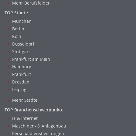
Bildung & Soziales Leitung, Teamleitung
Mehr Berufsfelder
Sozialarbeit
TOP Städte
Universität, Fachhochschule
München
Unterricht: Sekundarstufe
Berlin
Architektur
Köln
Fotografie, Video
Düsseldorf
Grafik- und Kommunikationsdesign
Stuttgart
Medien-, Screen-, Webdesign
Frankfurt am Main
Modedesign, Schmuckdesign
Hamburg
Frankfurt
Produktdesign, Industriedesign
Dresden
Theater, Schauspiel, Musik, Tanz
Leipzig
Beschaffungslogistik
Disposition
Mehr Städte
Einkauf
TOP Branchenschwerpunkte
Logistik
IT & Internet
Entsorgungslogistik
Maschinen- & Anlagenbau
Fuhrparkmanagement
Personaldienstleistungen