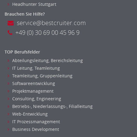
Headhunter Stuttgart
Banken, Finanzdienstleister und Versicherungen Finanzen
Brauchen Sie Hilfe?
Firmenkundengeschäft
service@bestcruiter.com
Investment-Banking
+49 (0) 30 69 00 45 96 9
Kreditanalyse
Banken, Finanzdienstleister und Versicherungen Leitung,
Teamleitung
TOP Berufsfelder
Mergers & Acquisitions
Abteilungsleitung, Bereichsleitung
Privatkundengeschäft
IT Leitung, Teamleitung
Mathematik, Produkt, Statistik
Teamleitung, Gruppenleitung
Versicherung: Sachbearbeitung
Softwareentwicklung
Zahlungsverkehr
Projektmanagement
Ausbilder
Consulting, Engineering
Berufsschule
Betriebs-, Niederlassungs-, Filialleitung
Erwachsenenbildung
Web-Entwicklung
Erzieher
IT Prozessmanagement
Business Development
Kindergarten, KiTa, Vorschule