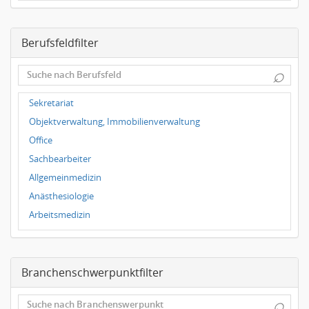
Dresden
Magdeburg
Berufsfeldfilter
Leipzig
Dortmund
⌕
Wuppertal
Hallbergmoos
Sekretariat
Würzburg
Objektverwaltung, Immobilienverwaltung
Grünwald
Office
Ulm
Sachbearbeiter
Bielefeld
Allgemeinmedizin
Hannover
Anästhesiologie
Duisburg
Arbeitsmedizin
Augenheilkunde
Chirurgie
Branchenschwerpunktfilter
Frauenheilkunde, Geburtshilfe
Hals-Nasen-Ohrenheilkunde
⌕
Hautkrankheiten, Geschlechtskrankheiten