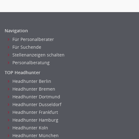
Telekommunikation
Vertriebsmarketing
Textilien & Bekleidung
Human Resources
Transport & Logistik
Personal Leitung, Teamleitung
Unternehmensberatung
Navigation
rec2rec
Versicherungen
Für Personalberater
Recruiting, Personalmarketing
Naturwissenschaften & Forschung
Für Suchende
Referent
Stellenanzeigen schalten
Anwaltschaft
Personalberatung
Justiziariat, Rechtsabteilung
TOP Headhunter
Notar-, Justizfachangestellter, Anwaltsfachgehilfe
Headhunter Berlin
Notariat
Headhunter Bremen
Richter, Justizbeamte
Headhunter Dortmund
Analyst
Headhunter Dusseldorf
Anlageberatung, Vermögensberatung
Headhunter Frankfurt
Asset-/Fonds-Management
Headhunter Hamburg
Börsenhandel
Headhunter Koln
Banken, Finanzdienstleister und Versicherungen Compliance,
Headhunter München
Sicherheit