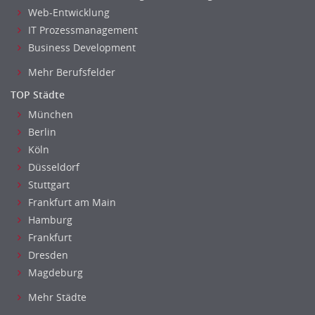
Fuhrparkmanagement
Web-Entwicklung
Lagerlogistik
IT Prozessmanagement
Einkauf, Materialwirtschaft & Logistik Leitung, Teamleitung
Business Development
Materialwirtschaft
Mehr Berufsfelder
Produktionslogistik
TOP Städte
Einkauf, Materialwirtschaft & Logistik Prozessmanagement
München
Supply-Chain-Management
Berlin
Anlagenbuchhaltung
Köln
Controlling
Düsseldorf
Debitorenbuchhaltung
Stuttgart
Finanzbuchhaltung, Bilanzbuchhaltung
Frankfurt am Main
Gehaltsbuchhaltung, Lohnbuchhaltung
Hamburg
Konzernbuchhaltung
Frankfurt
Dresden
Kreditorenbuchhaltung
Magdeburg
Finanzen Leitung, Teamleitung
Finanzen Prozessmanagement
Mehr Städte
Rechnungswesen