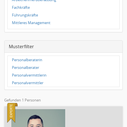
Assistenz
Holz- & Möbelindustrie
Fachkräfte
Betriebs-, Niederlassungs-, Filialleitung
Hotel, Gastronomie & Catering
Führungskräfte
Business Development
Immobilien
Mittleres Management
Teamleitung, Gruppenleitung
IT & Internet
Oberes Management
Unternehmensberatung
Konsumgüter
Vorstand / Executive Search
vorstand-geschaeftsfuehrung
Land-, Forst- & Fischwirtschaft
Musterfilter
Young Professionals
CRM, Direktmarketing
Luft- & Raumfahrt
Journalismus
Maschinen- & Anlagenbau
Personalberaterin
marketing-kommunikation-leitung-teamleitung
Medien
Personalberater
Sekretärin
Medizintechnik
Personalvermittlerin
Marketing-Manager
Metallindustrie
Personalvermittler
Marktforschung, Marktanalyse
Nahrungs- & Genussmittel
Mediaplanung
Öffentlicher Dienst & Verbände
Gefunden 1 Personen
Online-Marketing
Personaldienstleistungen
PR, Unternehmenskommunikation
Pharmaindustrie
Produktmanagement
Recht
Strategisches Marketing