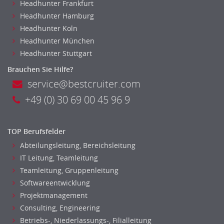
Bildung & Soziales Leitung, Teamleitung
Headhunter Frankfurt
Sozialarbeit
Headhunter Hamburg
Universität, Fachhochschule
Headhunter Koln
Headhunter München
Unterricht: Grundschule
Headhunter Stuttgart
Unterricht: Sekundarstufe
Architektur
Brauchen Sie Hilfe?
service@bestcruiter.com
Fotografie, Video
Grafik- und Kommunikationsdesign
+49 (0) 30 69 00 45 96 9
Medien-, Screen-, Webdesign
Modedesign, Schmuckdesign
TOP Berufsfelder
Produktdesign, Industriedesign
Abteilungsleitung, Bereichsleitung
Theater, Schauspiel, Musik, Tanz
IT Leitung, Teamleitung
Beschaffungslogistik
Teamleitung, Gruppenleitung
Disposition
Softwareentwicklung
Einkauf
Projektmanagement
Logistik
Consulting, Engineering
Entsorgungslogistik
Betriebs-, Niederlassungs-, Filialleitung