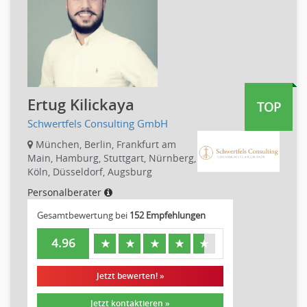
Telekommunikation
Vertriebsmarketing
Textilien & Bekleidung
Human Resources
Transport & Logistik
Personal Leitung, Teamleitung
Unternehmensberatung
rec2rec
Versicherungen
Recruiting, Personalmarketing
Naturwissenschaften & Forschung
Ertug Kilickaya
TOP
Referent
Schwertfels Consulting GmbH
Anwaltschaft
Justiziariat, Rechtsabteilung
München, Berlin, Frankfurt am
Main, Hamburg, Stuttgart, Nürnberg,
Notar-, Justizfachangestellter, Anwaltsfachgehilfe
Köln, Düsseldorf, Augsburg
Notariat
Personalberater
Richter, Justizbeamte
Gesamtbewertung bei
152 Empfehlungen
Analyst
Anlageberatung, Vermögensberatung
4.96
★
★
★
★
★
Asset-/Fonds-Management
Börsenhandel
Jetzt bewerten! »
Banken, Finanzdienstleister und Versicherungen Compliance,
Jetzt kontaktieren »
Sicherheit