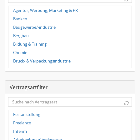
Hygienemedizin, Umweltmedizin
Agentur, Werbung, Marketing & PR
Innere Medizin
Banken
Kieferchirurgie, Mundchirurgie, Gesichtschirurgie
Baugewerbe/-industrie
Kindermedizin, Jugendmedizin
Bergbau
Kinderpsychiatrie, Jugendpsychiatrie
Bildung & Training
Klinische Forschung
Chemie
Neurochirurgie, Neurologie, Neuropathologie
Druck- & Verpackungsindustrie
Onkologie
Elektrotechnik
Orthopädie, Unfallchirurgie
Energie- & Wasserversorgung
Pathologie
Vertragsartfilter
Erdölverarbeitende Industrie
Psychiatrie, Psychotherapie
Fahrzeugbau & -zulieferer
⌕
Radiologie
Finanzdienstleister
Tiermedizin
Gebrauchsgüter
Festanstellung
Urologie
Gesundheit & soziale Dienste
Freelance
Zahnmedizin
Groß- & Einzelhandel
Interim
Abteilungsleitung, Bereichsleitung
Handwerk
Arbeitnehmerüberlassung