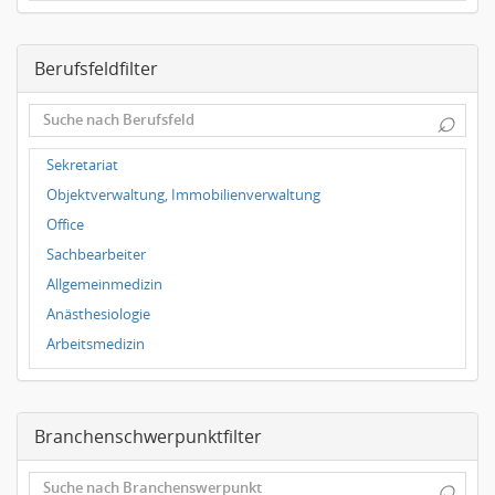
Dresden
Magdeburg
Berufsfeldfilter
Leipzig
Dortmund
⌕
Wuppertal
Hallbergmoos
Sekretariat
Würzburg
Objektverwaltung, Immobilienverwaltung
Grünwald
Office
Ulm
Sachbearbeiter
Bielefeld
Allgemeinmedizin
Hannover
Anästhesiologie
Duisburg
Arbeitsmedizin
Augenheilkunde
Chirurgie
Branchenschwerpunktfilter
Frauenheilkunde, Geburtshilfe
Hals-Nasen-Ohrenheilkunde
⌕
Hautkrankheiten, Geschlechtskrankheiten