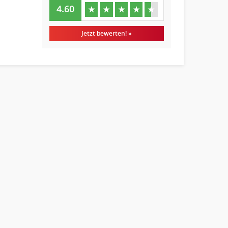
4.60
★
★
★
★
★
Jetzt bewerten! »