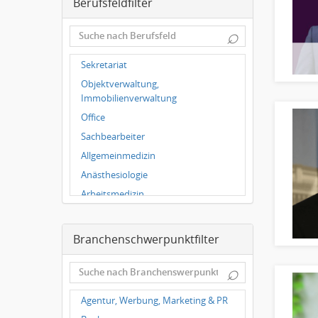
Berufsfeldfilter
Leipzig
Dortmund
⌕
Wuppertal
Hallbergmoos
Sekretariat
Würzburg
Objektverwaltung,
Grünwald
Immobilienverwaltung
Ulm
Office
Bielefeld
Sachbearbeiter
Hannover
Allgemeinmedizin
Duisburg
Anästhesiologie
Arbeitsmedizin
Augenheilkunde
Chirurgie
Branchenschwerpunktfilter
Frauenheilkunde, Geburtshilfe
⌕
Hals-Nasen-Ohrenheilkunde
Hautkrankheiten,
Agentur, Werbung, Marketing & PR
Geschlechtskrankheiten