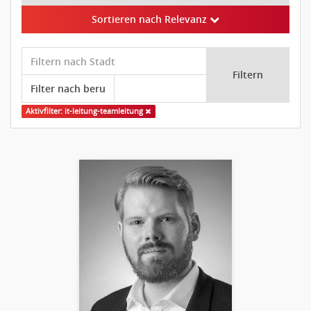
Sortieren nach Relevanz
Filtern
Aktivfilter: it-leitung-teamleitung