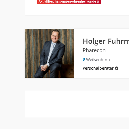
Aktivfilter: hals-nasen-ohrenheilkunde
Holger Fuhr
Pharecon
Weißenhorn
Personalberater