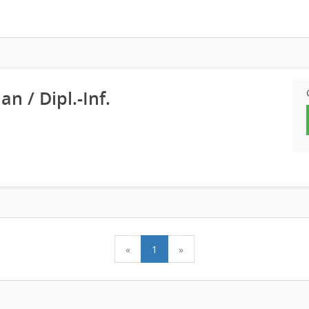
an / Dipl.-Inf.
«
1
»