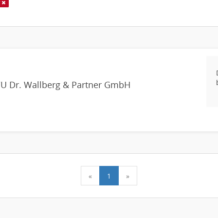
g
WU Dr. Wallberg & Partner GmbH
«
1
»