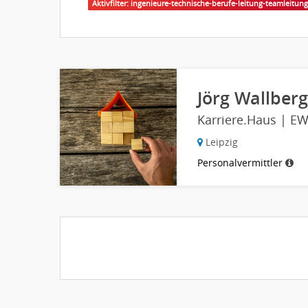
Aktivfilter: ingenieure-technische-berufe-leitung-teamleitun
Jörg Wallberg
Karriere.Haus | E
Leipzig
Personalvermittler