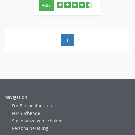
4.88
«
1
»
Navigation
Für Personalberater
Für Suchende
Stellenanzeigen schalten
Personalberatung