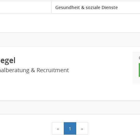
legel
nalberatung & Recruitment
«
1
»