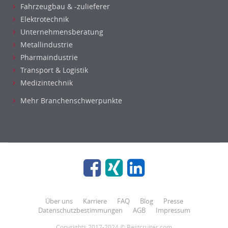
Fahrzeugbau & -zulieferer
Elektrotechnik
Unternehmensberatung
Metallindustrie
Pharmaindustrie
Transport & Logistik
Medizintechnik
Mehr Branchenschwerpunkte
Über uns
Karriere
FAQ
Blog
Presse
Datenschutzbestimmungen
AGB
Impressum
Copyrights 2017-2024 © Bestcruiter.com