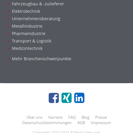
Fahrzeugbau & -zulieferer
Elektrotechnik
Unternehmensberatung
Metallindustrie
Pharmaindustrie
Transport & Logistik
Medizintechnik
Mehr Branchenschwerpunkte
Über uns
Karriere
FAQ
Blog
Presse
Datenschutzbestimmungen
AGB
Impressum
Copyrights 2017-2024 © Bestcruiter.com