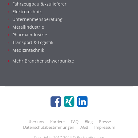
Fahrzeugbau & -zulieferer
Elektrotechnik
Unternehmensberatung
Metallindustrie
Pharmaindustrie
Transport & Logistik
Medizintechnik
Mehr Branchenschwerpunkte
Über uns
Karriere
FAQ
Blog
Presse
Datenschutzbestimmungen
AGB
Impressum
Copyrights 2017-2024 © Bestcruiter.com