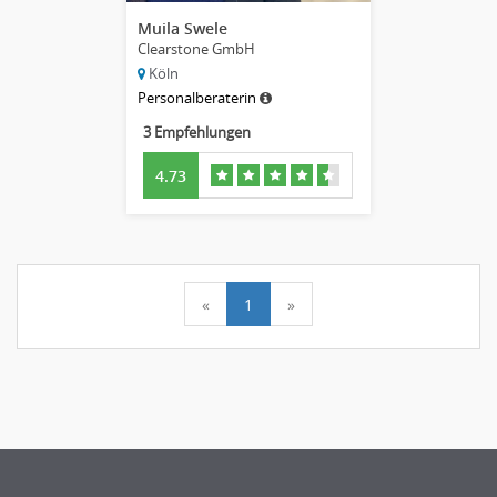
Muila Swele
Clearstone GmbH
Köln
Personalberaterin
3 Empfehlungen
4.73
«
1
»