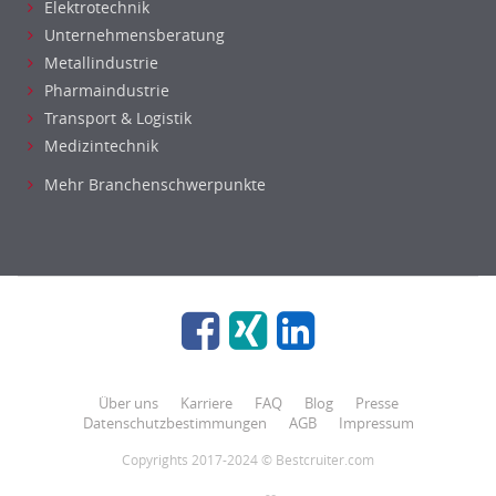
Elektrotechnik
Unternehmensberatung
Metallindustrie
Pharmaindustrie
Transport & Logistik
Medizintechnik
Mehr Branchenschwerpunkte
Über uns
Karriere
FAQ
Blog
Presse
Datenschutzbestimmungen
AGB
Impressum
Copyrights 2017-2024 © Bestcruiter.com