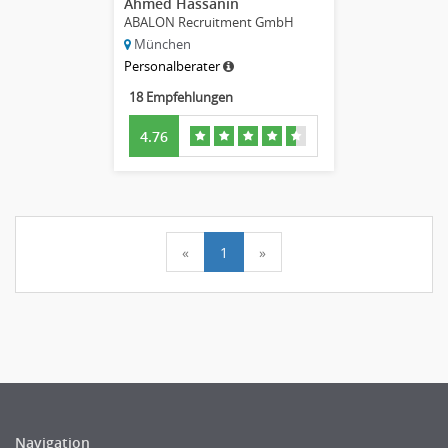
Ahmed Hassanin
ABALON Recruitment GmbH
München
Personalberater
18 Empfehlungen
4.76
«
1
»
Navigation