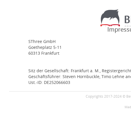
Impressu
SThree GmbH
Goetheplatz 5-11
60313 Frankfurt
Sitz der Gesellschaft: Frankfurt a. M., Registergeric
Geschäftsführer: Steven Hornbuckle, Timo Lehne an
Ust.-ID: DE252066603
Copyrights 2017-2024 © Bes
Mad