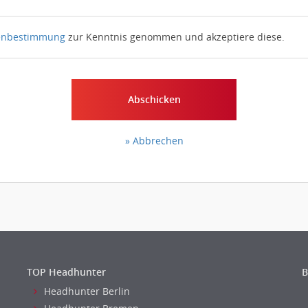
enbestimmung
zur Kenntnis genommen und akzeptiere diese.
Abschicken
» Abbrechen
TOP Headhunter
B
Headhunter Berlin