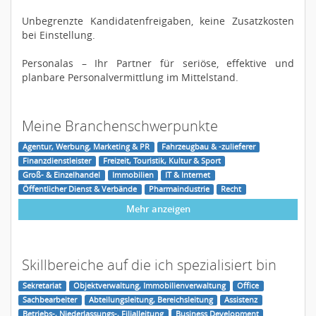
Unbegrenzte Kandidatenfreigaben, keine Zusatzkosten
bei Einstellung.
Personalas – Ihr Partner für seriöse, effektive und
planbare Personalvermittlung im Mittelstand.
Meine Branchenschwerpunkte
Agentur, Werbung, Marketing & PR
Fahrzeugbau & -zulieferer
Finanzdienstleister
Freizeit, Touristik, Kultur & Sport
Groß- & Einzelhandel
Immobilien
IT & Internet
Öffentlicher Dienst & Verbände
Pharmaindustrie
Recht
Mehr anzeigen
Skillbereiche auf die ich spezialisiert bin
Sekretariat
Objektverwaltung, Immobilienverwaltung
Office
Sachbearbeiter
Abteilungsleitung, Bereichsleitung
Assistenz
Betriebs-, Niederlassungs-, Filialleitung
Business Development