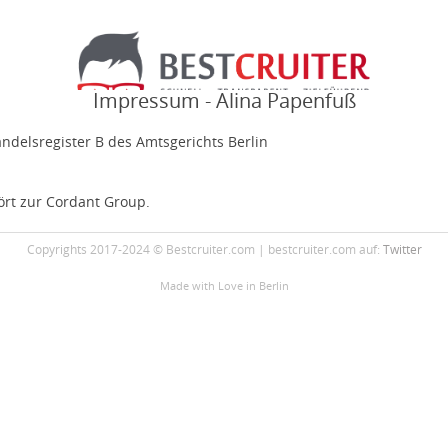
Impressum - Alina Papenfuß
ndelsregister B des Amtsgerichts Berlin
ört zur Cordant Group.
Copyrights 2017-2024 © Bestcruiter.com | bestcruiter.com auf:
Twitter
Made with Love
in Berlin